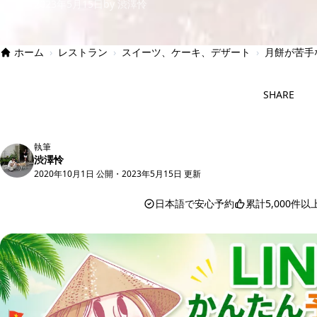
2023年5月15日
by 渋澤怜
ホーム
›
レストラン
›
スイーツ、ケーキ、デザート
›
月餅が苦手
SHARE
執筆
渋澤怜
2020年10月1日 公開
・
2023年5月15日 更新
日本語で安心予約
累計5,000件