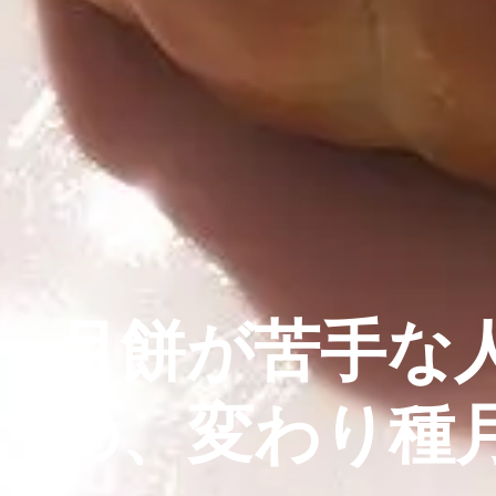
月餅が苦手な
の、変わり種