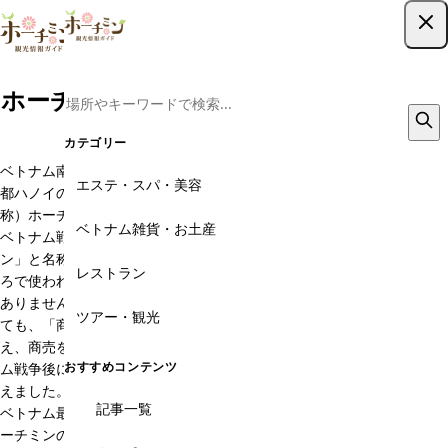
ツアー予約はこちら
ホーチミンのベトナムとホーチミンの文
化
カテゴリー
ベトナム南部ホーチミンは、日本でいう大阪といわれています。北部首
エステ・スパ・美容
都ハノイの人々と比べると大らかで人当たりがよく、穏やかな気質（自
称）ホーチミンはベトナム戦争以前はサイゴンと呼ばれていましたが、
ベトナム雑貨・お土産
ベトナム戦争以後、ホー・チ・ミン主席の功績にちなんで、「ホーチミ
ン」と名称を改めました。ただし、現在でもサイゴンの名はいたるとこ
レストラン
ろで使われていますので、旅行者はどちらの名称を使用しても差し障り
ありません。ホーチミンの文化は北部ハノイや中部地方と相対的に鑑み
ツアー・観光
ても、「商人の都」と呼ぶことができます。首都ハノイに住む人々でさ
え、商売をしにホーチミンへ移住するほど。ホーチミンの人々はベトナ
おすすめコンテンツ
ム戦争後に財産をすべて没収され、そののち政府が土地を新たに分け与
えました。何もないゼロのところから、彼らは商売をはじめ、現在では
記事一覧
ベトナム最大の商業都市へと発展に導いたのは感服します。その他、ホ
ーチミンの文化は多種多様。人種も現在でこそキン族（ベトナム人）が