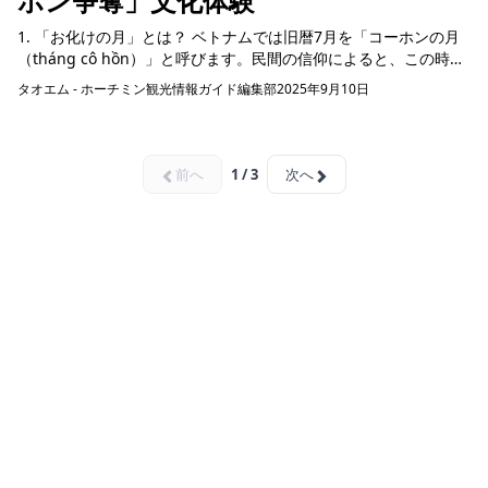
ホン争奪」文化体験
1. 「お化けの月」とは？ ベトナムでは旧暦7月を「コーホンの月
（tháng cô hồn）」と呼びます。民間の信仰によると、この時期
は地獄の門が開き、彷徨う霊...
タオエム - ホーチミン観光情報ガイド編集部
2025年9月10日
前へ
1 / 3
次へ
ホーチミン観光情報ガイド
ホーチミンのグルメ・スパ・ツアー・ショッピング情報を現地から発
信。口コミや予約も。
カテゴリー