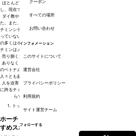
クーポン
ほとんどですが、一昔前まではクメール人も都心に出てきていました
し、現在でもメコンデルタ地方には多く暮らしています。その他、カオ
すべての場所
ダイ教やココナッツ教といった新興宗教も南部地方を中心に栄えまし
た。また、自然の恵みを享受したメコンデルタ地方が近いことも、ホー
お問い合わせ
チミンシティが発展した礎の一つだと考えられています。インフラが整
っていない中で、メコンデルタ地方で獲れる野菜、果物、魚介、米など
の多くはホーチミンに運ばれ、そこから各エリアに輸送されます。ホー
インフォメーション
チミンはメコンデルタに住む人々にとって、自分たちの農作物や魚介を
売り捌く大切な要所となったのです。それは21世紀の現在でも変わり
このサイトについて
ありなく、ホーチミン市の人口の6割から7割はメコンデルタ地方出身
のベトナム人とも言われています。そして、ホーチミンは昔から華人の
運営会社
人々とも盛んに交流してきました。時代によっては排他主義をとり、華
人を迫害したときもありましたが、現在でもホーチミン市の5区と6区
プライバシーポリシー
に跨るチョロンエリアは、ベトナム最大の中華街として、ベトナムに暮
らす華人の8割はここで暮らしていると言われています。
利用規約
トップ
基本情報
ベトナムとホーチミンの文化
サイト運営チーム
ホーチミン・ベトナムとホーチミンの文化のおす
フォローする
すめスポット