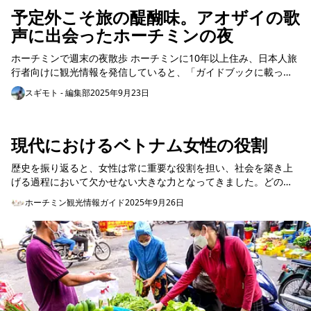
予定外こそ旅の醍醐味。アオザイの歌
声に出会ったホーチミンの夜
ホーチミンで週末の夜散歩 ホーチミンに10年以上住み、日本人旅
行者向けに観光情報を発信していると、「ガイドブックに載って
いる観光地や定番のグルメ」以外に、もっと面白く、も...
スギモト - 編集部
2025年9月23日
現代におけるベトナム女性の役割
歴史を振り返ると、女性は常に重要な役割を担い、社会を築き上
げる過程において欠かせない大きな力となってきました。どの時
代、どの国、どの民族においても、女性は闘争や創造に関わり、
ホーチミン観光情報ガイド
2025年9月26日
その民族固有の伝統文...