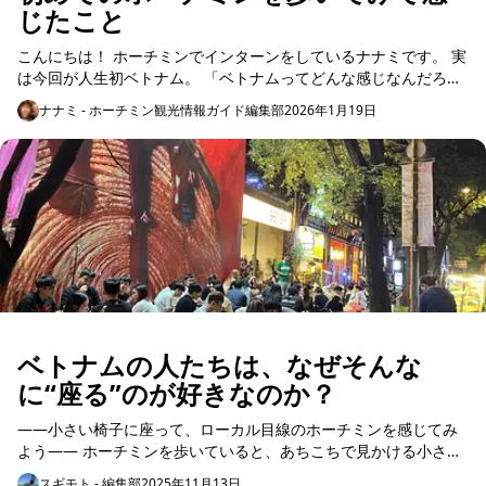
じたこと
こんにちは！ ホーチミンでインターンをしているナナミです。 実
は今回が人生初ベトナム。 「ベトナムってどんな感じなんだろ
う？」とドキドキしながら、実際にホーチミンの街を歩いてみま
ナナミ - ホーチミン観光情報ガイド編集部
2026年1月19日
した。...
ベトナムの人たちは、なぜそんな
に“座る”のが好きなのか？
――小さい椅子に座って、ローカル目線のホーチミンを感じてみ
よう―― ホーチミンを歩いていると、あちこちで見かける小さな
プラスチックの椅子。 赤や青、緑、ピンク。カラフルで、どこか
スギモト - 編集部
2025年11月13日