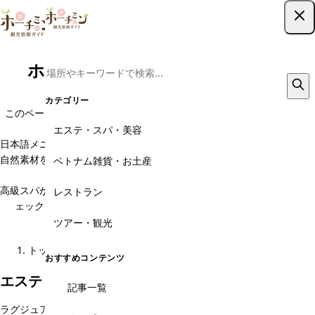
ツアー予約はこちら
ホーチミンのエステ・スパ・美容
ホーチミンでスパ・マッサージを楽しみたい方へ。
カテゴリー
このページでは、旅行者にも安心なホーチミン市内の人気スパ・エス
テ・マッサージ店を一覧でご紹介しています。
エステ・スパ・美容
日本語メニュー対応のスパや、カップルで利用できる個室完備のお店、
自然素材を使ったリラクゼーションスパまで、目的に合わせて選べるの
ベトナム雑貨・お土産
が魅力です。
高級スパからリーズナブルなマッサージまで、地図・価格・口コミをチ
レストラン
ェックして、自分にぴったりの癒しの場所を見つけてください。
ツアー・観光
ガイドが厳選！おすすめのスパ１５選はこちら
トップ
エステ・スパ・美容
おすすめコンテンツ
エステ・スパ・美容のカテゴリ
記事一覧
ラグジュアリースパ
高級ホテルスパ
ヴィラ・ガーデンスパ