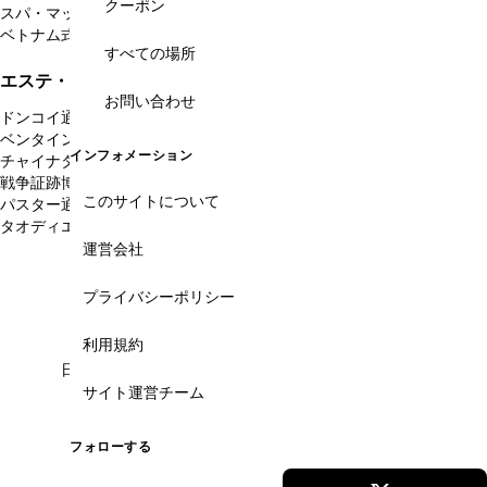
クーポン
スパ・マッサージ・街スパ
フットマッサージ
ネイルサロン
ベトナム式マッサージ
エステ・美容クリニック
すべての場所
エステ・スパ・美容をエリアから絞る
お問い合わせ
ドンコイ通り・グエンフエ通り
タンディン教会
(24)
(4)
ベンタイン市場周辺
ブイビエン通り・ファングーラオ通り
(12)
(6)
インフォメーション
チャイナタウン・チョロン
日本人街レタントン通り
(1)
(11)
戦争証跡博物館
聖母マリア教会周辺
タンソンニャット空港
(2)
(8)
(1)
このサイトについて
パスター通り
フーミーフン・韓国人街
(1)
(2)
タオディエン・欧米人街
サイゴン動植物園
ホーチミン郊外
(11)
(1)
(6)
運営会社
こんなお悩みありませんか？
プライバシーポリシー
利用規約
日本語が通じるか不安...
サイト運営チーム
当サイトに掲載のスパは日本語LINE予約に対応。施
術前後のやり取りも日本語スタッフがサポートする
フォローする
ので、メニュー選び・追加オーダー・支払いまで安
心して任せられます。