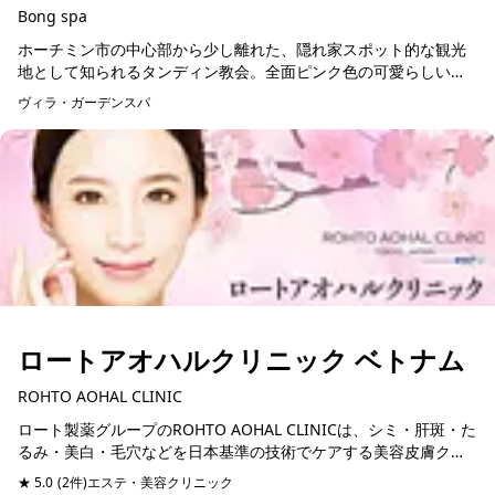
Bong spa
ホーチミン市の中心部から少し離れた、隠れ家スポット的な観光
地として知られるタンディン教会。全面ピンク色の可愛らしい教
会を一度は見てみたいものです。そんな教会の近くにこじんまり
ヴィラ・ガーデンスパ
とお店を構えているの...
ロートアオハルクリニック ベトナム
ROHTO AOHAL CLINIC
ロート製薬グループのROHTO AOHAL CLINICは、シミ・肝斑・た
るみ・美白・毛穴などを日本基準の技術でケアする美容皮膚クリ
ニック。製薬会社ならではの研究と独自技術で最新機器や美容注
★ 5.0
(2件)
エステ・美容クリニック
予約可能