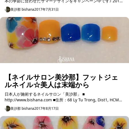
本の季節に合わせたサマーデザインをキャンペーン中です♪ 2017
年8月のキャンペーンデザインのご紹介； ☆期間：20...
美沙那 bishana
2017年7月31日
【ネイルサロン美沙那】フットジェ
ルネイル☆美人は末端から
日本人が施術するネイルサロン「美沙那」 ■
http://www.bishana.com ■住所：68 Ly Tu Trong, Dist1, HCM
iToSaki Bld...
美沙那 bishana
2017年8月17日