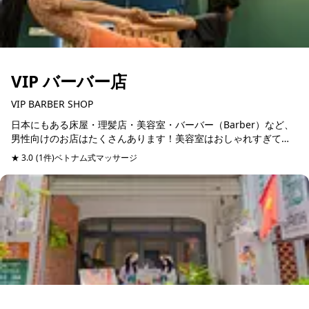
VIP バーバー店
VIP BARBER SHOP
日本にもある床屋・理髪店・美容室・バーバー（Barber）など、
男性向けのお店はたくさんあります！美容室はおしゃれすぎて入
りにくい。髭を剃りたい。など用途によって男性向けのお店もで
★ 3.0
(1件)
ベトナム式マッサージ
予約可能
きています！同...