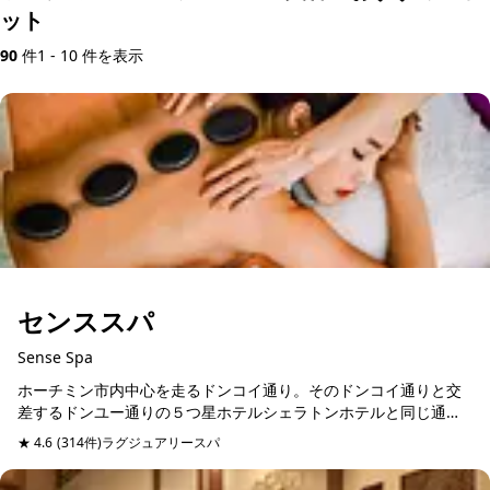
ット
90
件
1 - 10 件を表示
センススパ
Sense Spa
ホーチミン市内中心を走るドンコイ通り。そのドンコイ通りと交
差するドンユー通りの５つ星ホテルシェラトンホテルと同じ通り
に位置するスパマッサージ店。日本語堪能のスタッフが管理して
★ 4.6
(314件)
ラグジュアリースパ
予約可能
当日予約可
いるので、日本人びい...