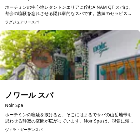
ホーチミンの中心地レタントンエリアに佇むA NAM QT スパは、
都会の喧騒を忘れさせる隠れ家的なスパです。熟練のセラピスト
による伝統的なマッサージと、最新のリラクゼーション技術を組
ラグジュアリースパ
予約可能
み合わせた施...
ノワール スパ
Noir Spa
ホーチミンの喧騒を抜けると、そこにはまるでサパの山岳地帯を
思わせる静寂の空間が広がっています。Noir Spa は、視覚に頼ら
ない研ぎ澄まされた手技で、疲れた身体をじっくりとほぐすマッ
ヴィラ・ガーデンスパ
予約可能
サージと、...