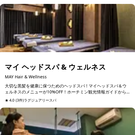
射な...
マイ ヘッドスパ & ウェルネス
MAY Hair & Wellness
大切な黒髪を健康に保つためのヘッドスパ ! マイヘッドスパ＆ウ
ェルネスのメニューが10%OFF！ホーチミン観光情報ガイドから
予約すると２号店がVIP無料で利用できる! ヘッドスパは頭皮の
★ 4.0
(3件)
ラグジュアリースパ
予約可能
洗...