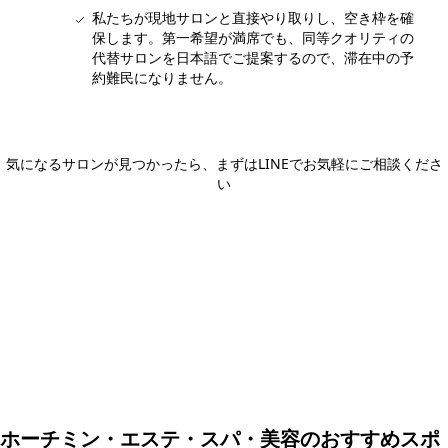
私たちが現地サロンと直接やり取りし、空き枠を確
保します。第一希望が満席でも、同等クオリティの
代替サロンを日本語でご提案するので、滞在中の予
約難民になりません。
気になるサロンが見つかったら、まずはLINEでお気軽にご相談くださ
い
日本語LINEで相談する
団体・貸切・社員旅行のご相談
社員旅行・研修・インセンティブ・団体貸切のお見積もりを無
料で承ります。ホーチミン現地の専任スタッフが日本語でサポ
ートします。
無料で相談する
ホーチミン・エステ・スパ・美容のおすすめスポ