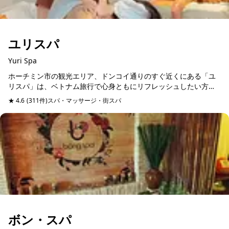
ユリスパ
Yuri Spa
ホーチミン市の観光エリア、ドンコイ通りのすぐ近くにある「ユ
リスパ」は、ベトナム旅行で心身ともにリフレッシュしたい方に
ぴったりのスパです。マックチブオイ通りに位置し、アクセスも
★ 4.6
(311件)
スパ・マッサージ・街スパ
予約可能
良好。観光やショッピ...
ボン・スパ