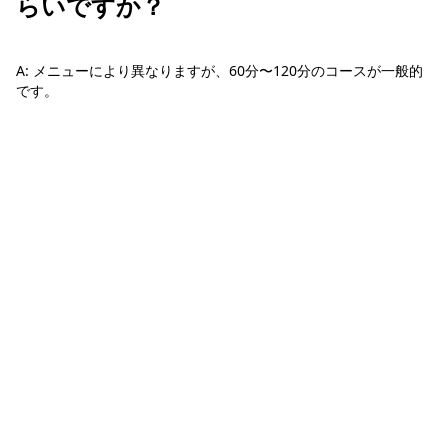
らいですか？
A: メニューにより異なりますが、60分〜120分のコースが一般的
です。
ホーチミン観光情報ガイド
ホーチミンのグルメ・スパ・ツアー・ショッピング情報を現地から発
信。口コミや予約も。
カテゴリー
エステ・スパ・美容
ベトナム雑貨・お土産
レストラン