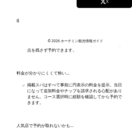
Facebook
X
Instagram
TikTok
衛生面が心配で踏み込めない...
YouTube
スタッフが事前に下見し、清潔さ・タオル管理・個
室の有無を確認したサロンのみ掲載しています。口
© 2026 ホーチミン観光情報ガイド
コミと写真で実際の店内も確認できるので、不安な
点を残さず予約できます。
料金が分かりにくくて怖い...
掲載スパはすべて事前に円表示の料金を提示。当日
になって追加料金やチップを請求される心配があり
ません。コース選択時に総額を確認してから予約で
きます。
人気店で予約が取れないかも...