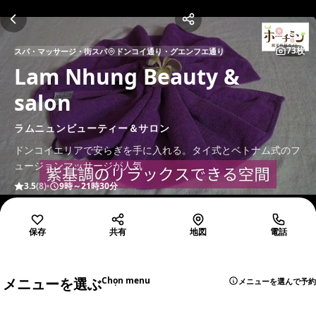
73枚
スパ・マッサージ・街スパ
ドンコイ通り・グエンフエ通り
Lam Nhung Beauty &
salon
ラムニュンビューティー＆サロン
ドンコイエリアで安らぎを手に入れる。タイ式とベトナム式のフ
ュージョンマッサージが人気
3.5
(8)
9時～21時30分
保存
共有
地図
電話
メニューを選ぶ
Chọn menu
メニューを選んで予約