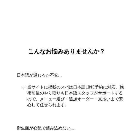
団体・貸切・社員旅行のご相談
社員旅行・研修・インセンティブ・団体貸切のお見積もりを無
料で承ります。ホーチミン現地の専任スタッフが日本語でサポ
ートします。
無料で相談する
こんなお悩みありませんか？
日本語が通じるか不安...
当サイトに掲載のスパは日本語LINE予約に対応。施
術前後のやり取りも日本語スタッフがサポートする
ので、メニュー選び・追加オーダー・支払いまで安
心して任せられます。
衛生面が心配で踏み込めない...