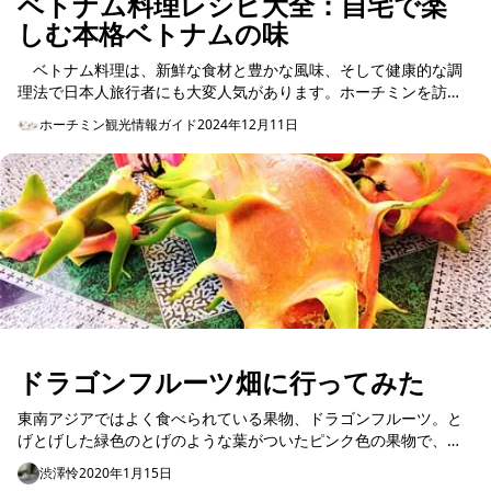
ベトナム料理レシピ大全：自宅で楽
しむ本格ベトナムの味
ベトナム料理は、新鮮な食材と豊かな風味、そして健康的な調
理法で日本人旅行者にも大変人気があります。ホーチミンを訪れ
た旅行者が帰国後も自宅で簡単に再現できる本格的な「ベトナム
ホーチミン観光情報ガイド
2024年12月11日
料理レシピ」...
ドラゴンフルーツ畑に行ってみた
東南アジアではよく食べられている果物、ドラゴンフルーツ。と
げとげした緑色のとげのような葉がついたピンク色の果物で、名
前とともに、見た目のインパクトもある果物ですね。
渋澤怜
2020年1月15日