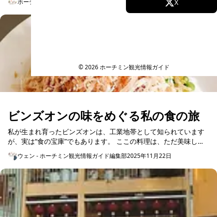
ホーチミン観光情報ガイド
Facebook
2026年3月18日
X
不安）...
Instagram
TikTok
YouTube
© 2026 ホーチミン観光情報ガイド
ビンズオンの味をめぐる私の食の旅
私が生まれ育ったビンズオンは、工業地帯として知られています
が、実は“食の宝庫”でもあります。 ここの料理は、ただ美味しい
だけでなく、子どもの頃の思い出や果物の季節、家族の集まり…
ウェン - ホーチミン観光情報ガイド編集部
2025年11月22日
そんな記憶と結...