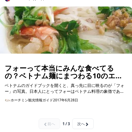
たので早速ラ...
フォーって本当にみんな食べてる
の？ベトナム麺にまつわる10のエト
セトラ
ベトナムのガイドブックを開くと、真っ先に目に映るのが「フォ
ー」の写真。日本人にとってフォーはベトナム料理の象徴であ
り、エスニック料理の代表でもありますね。しかし、本当に現地
ホーチミン観光情報ガイド
2017年6月28日
に行けば、ベトナム人は...
前へ
1 / 3
次へ