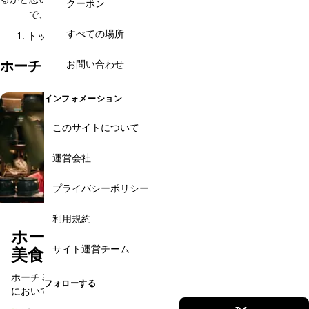
クーポン
で、当記事により充実した旅の一助になれれば幸いです。
すべての場所
トップ
基本情報
ベトナム料理を知る
ホーチミン・ベトナム料理を知るのおすすめ記事
お問い合わせ
インフォメーション
このサイトについて
運営会社
プライバシーポリシー
利用規約
ホーチミン旅行の食の安全ガイド：
サイト運営チーム
美食を心ゆくまで楽しむための5つの
知恵と信頼できるレストラン5選
ホーチミン市の路上で楽しむストリートフードは、ベトナム旅行
フォローする
において最も刺激的で素晴らしい体験の一つです。しかし、多く
の日本人旅行者にとって、衛生面や食の安全（腹痛や食中毒への