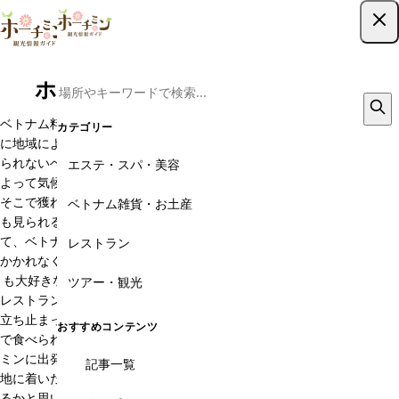
ツアー予約はこちら
ホーチミンのベトナム料理を知る
ベトナム料理は知れば知るほど奥が深いことが分かります。日本のよう
カテゴリー
に地域によって異なる郷土料理を持つため、旅先では、そこでしか食べ
られないベトナムグルメも楽しみにできます。また、ベトナムは場所に
エステ・スパ・美容
よって気候が異なり、温暖から熱帯の気候を体感することができます。
そこで獲れる特産物にも違いは見られ、果物一つ挙げてみても、日本で
ベトナム雑貨・お土産
も見られる果物から、南国特有のフルーツまで種類は非常に豊富。そし
て、ベトナム旅行で欠かせないのが屋台グルメ。日本では滅多にお目に
レストラン
かかれなくなった屋台も、ここベトナムではまだまだ現役。ベトナム人
も大好きな屋台のB級グルメは、どれも日本人の舌に合うものばかり。
ツアー・観光
レストランのメニューには載っていない料理ばかりなので、見つけたら
立ち止まって試食してみましょう。当項目では、ベトナム（主に南部）
おすすめコンテンツ
で食べられる料理に関して、旅行者向けに情報をご紹介します。ホーチ
ミンに出発する前に、こちらのベトナム料理情報をご確認ください。現
記事一覧
地に着いたときに、「何をどこで食べればいいのか」がご理解いただけ
るかと思います。効率的な旅プランに一役買ってくれるかと思いますの