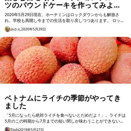
ツのパウンドケーキを作ってみよ
う〜
2020年5月29日現在、ホーチミンはロックダウンからも解放さ
れ、学校も再開し今までの生活を取り戻しつつあります。 ロック
ダウン中は、家でどう過ごすか、ということをずっと考えていま
みかん
2020年5月29日
した。 以...
ベトナムにライチの季節がやってき
ました
「5月になったら絶対ライチを食べないとだめだよ！」。ライチは
5月のこの時期から7月までの短い間しか味わうことができない、
ベトナムの夏の風物詩なんだそうです。ライチの季節がやってき
Toshi
2019年5月27日