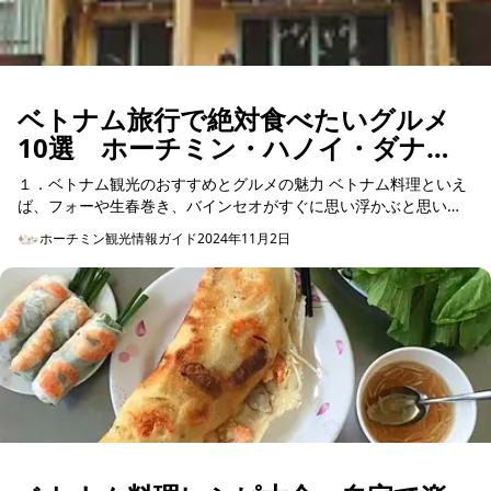
ベトナム旅行で絶対食べたいグルメ
10選 ホーチミン・ハノイ・ダナン
の名店もご紹介
１．ベトナム観光のおすすめとグルメの魅力 ベトナム料理といえ
ば、フォーや生春巻き、バインセオがすぐに思い浮かぶと思いま
す。しかし、ベトナムは北部・中部・南部の三地域にわた...
ホーチミン観光情報ガイド
2024年11月2日