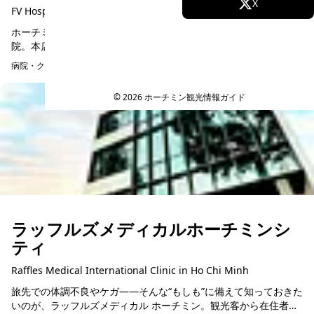
Facebook
X
FV Hospital(Bitexco)
ホーチミン市内にある海外旅行保険のキャッシュレス対応の病
Instagram
TikTok
院。本店は7区フーミンフンにありますが、簡単な家庭医療はここ
で済ませることができます。おそらく旅行者が厄介になるとき
病院・クリニック・薬局
は、怪我や腹痛、発熱と...
YouTube
© 2026 ホーチミン観光情報ガイド
ラッフルズメディカルホーチミンシ
ティ
Raffles Medical International Clinic in Ho Chi Minh
旅先での体調不良やケガ――そんな“もしも”に備えて知っておきた
いのが、ラッフルズメディカル ホーチミン。観光客から在住者ま