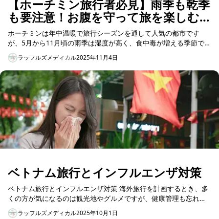
【ホーチミン旅行者必見】雨季も乾季
も要注意！お腹を守って旅を楽しむ
ために
ホーチミンは年中温暖で旅行シーズンを通して人気の都市です
が、5月から11月頃の雨季は湿度が高く、食中毒が増える季節でも
あります。また、12月から4月の乾季は気温が高くなり、ストリー
ラッフルズメディカル
2025年11月4日
トフード...
ベトナム旅行とインフルエンザ対策
ベトナム旅行とインフルエンザ対策 海外旅行を計画するとき、多
くの方が気になるのは観光地やグルメですが、健康管理も忘れて
はいけません。特に、ホーチミンをはじめとするベ...
ラッフルズメディカル
2025年10月1日