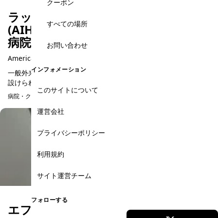
クーポン
ラッフルズメディカル専門医外来
すべての場所
(AIHアメリカンインターナショナル
病院3階)
お問い合わせ
American International Hospital AIH
インフォメーション
一般外来だけでなく、より専門的な医療を必要とする方に向けて
設けられているのが、ラッフルズメディカル専門医外来です。ホ
このサイトについて
ーチミン市内でも高い医療水準を誇るアメリカンインターナショ
病院・クリニック・薬局
ナル病院（AIH）の...
運営会社
プライバシーポリシー
利用規約
サイト運営チーム
フォローする
エフブイ・サイゴン・クリニック