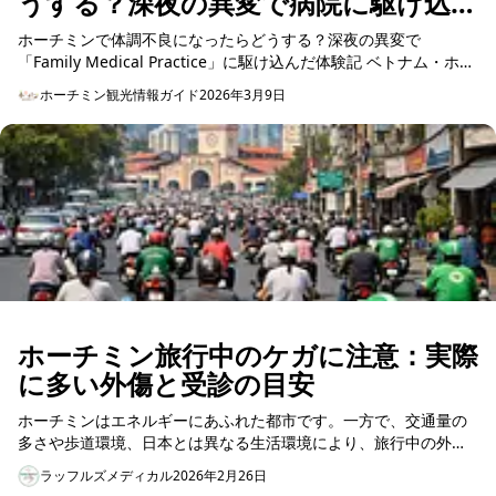
うする？深夜の異変で病院に駆け込ん
だ話
ホーチミンで体調不良になったらどうする？深夜の異変で
「Family Medical Practice」に駆け込んだ体験記 ベトナム・ホー
チミンでの生活。順...
ホーチミン観光情報ガイド
2026年3月9日
ホーチミン旅行中のケガに注意：実際
に多い外傷と受診の目安
ホーチミンはエネルギーにあふれた都市です。一方で、交通量の
多さや歩道環境、日本とは異なる生活環境により、旅行中の外傷
トラブルでクリニックを受診される方が少なくありません。本記
ラッフルズメディカル
2026年2月26日
事では、実際...