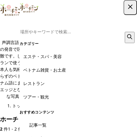
ツアー予約はこちら
ホーチミンのベトナム語
声調言語と呼ばれる、日本人にとって難解なベトナム語。6声から7声
カテゴリー
の発音で区別され、外国人が会話の中でそれを使い分けるのは非常に困
難です。しかし、旅行会話となればまた話は別。ショッピングやレスト
エステ・スパ・美容
ランで使う簡単な会話術から、挨拶程度の基本ベトナム語は、意外と日
本人も気軽に使うことができるんです。このカテゴリーでは、参考書要
ベトナム雑貨・お土産
らずのベトナム語基礎会話をご紹介します。また、さらに日本語⇔ベト
ナム語にまつわる現地情報もピックアップ。英語に次ぐセカンドラング
レストラン
エッジとなりつつある日本語を勉強するベトナム人が昨今急増中。貴重
な写真と映像付きで、彼らの学習風景なども紹介していきます。
ツアー・観光
トップ
基本情報
ベトナム語
おすすめコンテンツ
ホーチミン・ベトナム語のおすすめスポット
記事一覧
2
件
1 - 2 件を表示