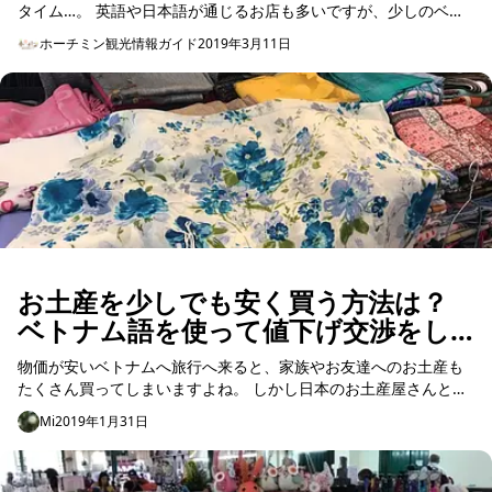
タイム…。 英語や日本語が通じるお店も多いですが、少しのベト
ナム語を話すだけでセラピストはニコッと笑ってくれるはずです
ホーチミン観光情報ガイド
2019年3月11日
...
お土産を少しでも安く買う方法は？
ベトナム語を使って値下げ交渉をし
てみよう！
物価が安いベトナムへ旅行へ来ると、家族やお友達へのお土産も
たくさん買ってしまいますよね。 しかし日本のお土産屋さんとは
違ってベトナムのショップや市場には値段の表示がない場合が多
Mi
2019年1月31日
く、観光客に対し...