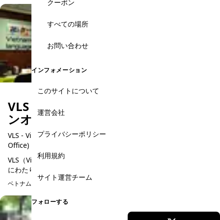
クーポン
すべての場所
お問い合わせ
インフォメーション
このサイトについて
VLS ベトナム語学センター・サイゴ
運営会社
ンオフィス
プライバシーポリシー
VLS - Vietnamese Language Studies - Saigon Office (District 1
Office)
利用規約
VLS（Vietnamese Language Studies）は、ホーチミン市で長年
にわたり外国人向けにベトナム語教育を提供している代表的な語
サイト運営チーム
学センターの一つです。サイゴンオフィス（1区オフィ...
ベトナム語
フォローする