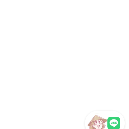
社員旅行
研修旅行
インセンティブツアー
旅行代理店向け
サイト情報
運営会社
ホーチミン観光情報ガイドが選ばれる理由
取材・掲載実績 / パートナー
サイト運営
お問い合わせ
プライバシーポリシー
利用規約
サイトマップ
関連サイト
海外旅行eSIM（ベトナム対応）
フォロー