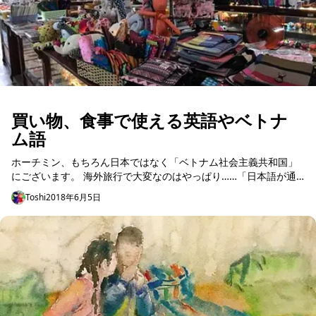
買い物、食事で使える英語やベトナ
ム語
ホーチミン、もちろん日本ではなく「ベトナム社会主義共和国」
にございます。 海外旅行で大変なのはやっぱり……「日本語が通
じない……」 これではないでしょうか？ベトナム、ホーチミンで
Toshi
2018年6月5日
自由自在に買...