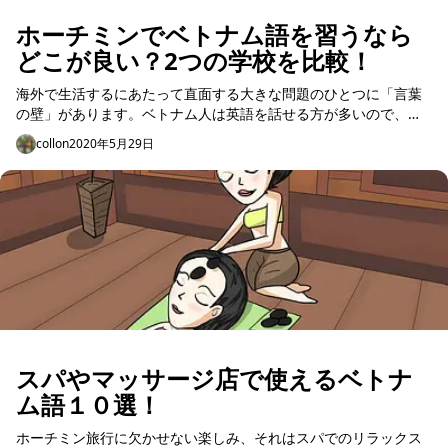
ホーチミンでベトナム語を習うなら
どこが良い？2つの学校を比較！
海外で生活するにあたって直面する大きな問題のひとつに「言葉
の壁」があります。ベトナム人は英語を話せる方が多いので、英
会話が得意ならそこまで不便もない様ですが、私はそれが出来な
collon
2020年5月29日
い為、意思疎通も出来...
スパやマッサージ店で使えるベトナ
ム語１０選！
ホーチミン旅行に欠かせない楽しみ、それはスパでのリラックス