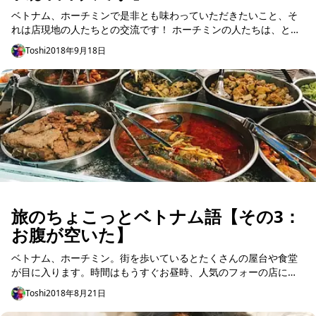
ベトナム、ホーチミンで是非とも味わっていただきたいこと、そ
れは店現地の人たちとの交流です！ ホーチミンの人たちは、とっ
てもフレンドリー。私たちが話しかけなくても、向こうから話し
Toshi
2018年9月18日
かけてきてくれる...
旅のちょこっとベトナム語【その3：
お腹が空いた】
ベトナム、ホーチミン。街を歩いているとたくさんの屋台や食堂
が目に入ります。時間はもうすぐお昼時、人気のフォーの店に人
だかりができていたり、おばさんが豪快にスペアリブを焼いてい
Toshi
2018年8月21日
たり……