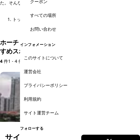
クーポン
た。そんな個人旅行好きの方が、満足いくベトナム旅行をおくるための
助力になれたら幸いでございます。
すべての場所
トップ
基本情報
ホーチミン市からのアクセス
ホーチミン市からのアクセスのメニュー
お問い合わせ
ホーチミン・ホーチミン市からのアクセスのおす
インフォメーション
すめスポット
このサイトについて
4
件
1 - 4 件を表示
運営会社
プライバシーポリシー
利用規約
サイト運営チーム
フォローする
サイゴン・ウォーター・ゴー サイ