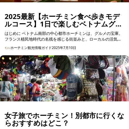
2025最新【ホーチミン食べ歩きモデ
ルコース】1日で楽しむベトナムグル
メと街歩き体験
はじめに ベトナム南部の中心都市ホーチミンは、グルメの宝庫。
フランス植民地時代の名残を感じる街並みと、ローカルの活気が
同居するコンパクトな街は、徒歩での観光と食べ歩きに...
ホーチミン観光情報ガイド
2025年7月10日
女子旅でホーチミン！別都市に行くな
らおすすめはどこ？