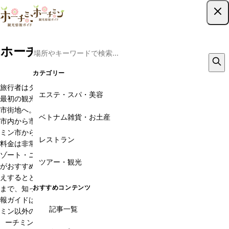
ツアー予約はこちら
ホーチミンのホーチミン市からのアクセ
ス
カテゴリー
旅行者はタンソンニャット国際空港がホーチミン旅行の第一歩であり、
エステ・スパ・美容
最初の観光スポット。そして、バスもしくはタクシーで一路ホーチミン
市街地へ。このカテゴリーでは、ホーチミン市内の移動手段をはじめ、
ベトナム雑貨・お土産
市内から市外へ向かう方のアクセス方法をご紹介します。例えばホーチ
ミン市からメコンデルタ地方、ムイネーへはバスが早くて便利。しかも
レストラン
料金は非常にリーズナブル。また、ホーチミン市から中南部のビーチリ
ゾート・ニャチャンへ向かう旅行者の方は、「バス、鉄道、空路、どれ
ツアー・観光
がおすすめ」と首をかしげるところ。そんな悩みや素朴な疑問にもお答
えするとともに、海外旅行ビギナーの方から、東南アジア旅行好きの方
おすすめコンテンツ
まで、知って得する情報をお伝えしたいと思います。ホーチミン観光情
報ガイドは、ホーチミンの旅行情報を集約していますが、近年はホーチ
記事一覧
ミン以外の観光エリアもじわじわと認知度が上がってきた様子です。ホ
ーチミンの市内観光にプラス1エリアを加える旅行者が増えてきまし