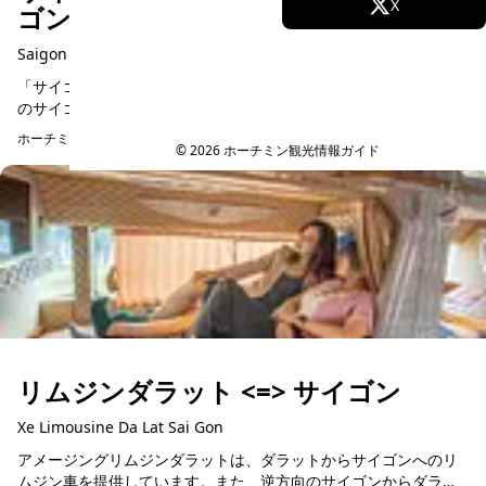
Facebook
X
ゴンリバークルーズ
Saigon Watergo - Saigon River Sightseeing Tour
Instagram
TikTok
「サイゴン・ウォーター・ゴー」開放感あるスカイシートが人気
のサイゴン川のクルーズ体験。ホーチミン市の美しい景色を川か
YouTube
ら眺める素晴らしい機会です。サンセットや夜景を水上から満喫
ホーチミン市からのアクセス
予約可能
しよう。 2026...
© 2026 ホーチミン観光情報ガイド
リムジンダラット <=> サイゴン
Xe Limousine Da Lat Sai Gon
アメージングリムジンダラットは、ダラットからサイゴンへのリ
ムジン車を提供しています。また、逆方向のサイゴンからダラッ