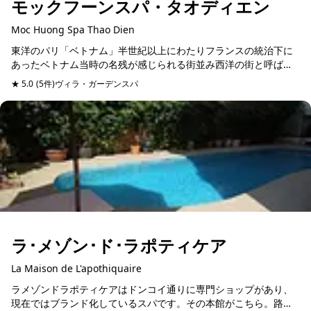
モックフーンスパ・タオディエン
Moc Huong Spa Thao Dien
東洋のパリ「ベトナム」半世紀以上にわたりフランスの統治下に
あったベトナム当時の名残が感じられる街並み西洋の街と呼ばれ
る「タオディエン」にあるモックフーン・スパは、このエリアの
★ 5.0
(5件)
ヴィラ・ガーデンスパ
予約可能
在住者が利用する街ス...
ラ･メゾン･ド･ラポティケア
La Maison de L'apothiquaire
ラメゾンドラポティケアはドンコイ通りに専門ショップがあり、
現在ではブランド化しているスパです。その本館がこちら。路地