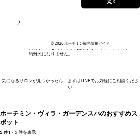
Facebook
X
Instagram
TikTok
人気店で予約が取れないかも...
YouTube
私たちが現地サロンと直接やり取りし、空き枠を確
保します。第一希望が満席でも、同等クオリティの
© 2026 ホーチミン観光情報ガイド
代替サロンを日本語でご提案するので、滞在中の予
約難民になりません。
気になるサロンが見つかったら、まずはLINEでお気軽にご相談くださ
い
日本語LINEで相談する
ホーチミン・ヴィラ・ガーデンスパのおすすめス
ポット
5
件
1 - 5 件を表示