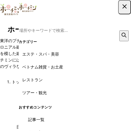
ツアー予約はこちら
ホーチミンのヴィラ・ガーデンスパ
東洋のプチパリとも言われる「ホーチミン」フランスの植民地時代のコ
カテゴリー
ロニアル建築が今も残るホーチミン。白亜のビラやフランスの建築様式
を模した建物が数多く残っています。そんな東洋と西洋が溶け合うホー
エステ・スパ・美容
チミンにはヴィラのスパがホーチミンにたくさんあります。プール付き
のヴィラなどフォトジェニックな場所も。ヴィラでのマッサージを選べ
ベトナム雑貨・お土産
ば一歩先行くホーチミン旅行間違いなしです。
レストラン
トップ
エステ・スパ・美容
ヴィラ・ガーデンスパ
ヴィラ・ガーデンスパのメニュー
ツアー・観光
こんなお悩みありませんか？
おすすめコンテンツ
記事一覧
日本語が通じるか不安...