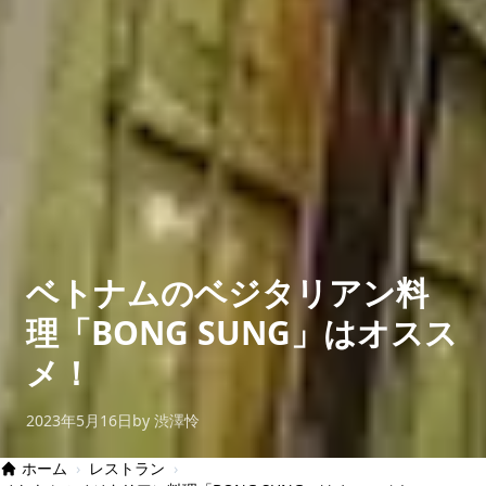
ベトナムのベジタリアン料
理「BONG SUNG」はオスス
メ！
2023年5月16日
by 渋澤怜
ホーム
›
レストラン
›