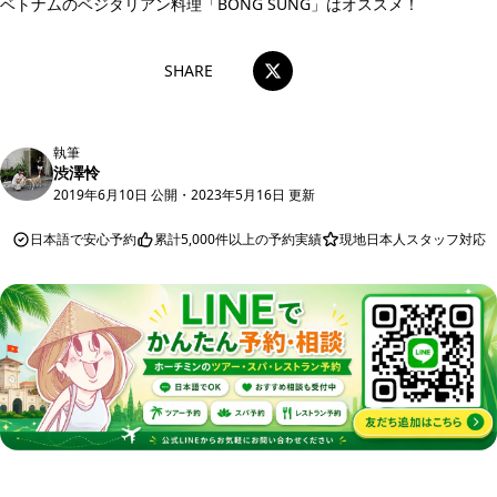
ベトナムのベジタリアン料理「BONG SUNG」はオススメ！
SHARE
執筆
渋澤怜
2019年6月10日 公開
・
2023年5月16日 更新
日本語で安心予約
累計5,000件以上の予約実績
現地日本人スタッフ対応