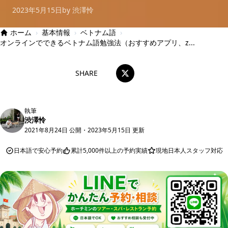
2023年5月15日
by 渋澤怜
ホーム
›
基本情報
›
ベトナム語
›
オンラインでできるベトナム語勉強法（おすすめアプリ、z...
SHARE
執筆
渋澤怜
2021年8月24日 公開
・
2023年5月15日 更新
日本語で安心予約
累計5,000件以上の予約実績
現地日本人スタッフ対応