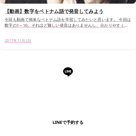
【動画】数字をベトナム語で発音してみよう
今回も動画で簡単なベトナム語を学習してみたいと思います。 今回は
数字の1～10。それほど難しい発音はありませんし、分かりやすく教
えてくれるので、飛行機の中やカフェやホテルでのちょっとした空き
時間に覚えることができます。 使いどころ...
2017年11月2日
LINEで予約・相談できます
日本語OK・電話不要・友だち追加無料。記事を読ん
で気になったお店もこのまま予約できます。
LINEで予約する
明朗会計・日本語完結・現地スタッフが予約までフォロー