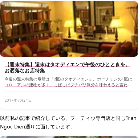
【週末特集】週末はタオディエンで午後のひとときを。
お洒落なお店特集
今週の週末特集の場所は「2区のタオディエン」。ホーチミンの1区は
コロニアルの建物が多く、しばしばプチパリ気分を味わえると言われ
ていますが、タオディエンも一味違った現代西洋の町並みが広がるお
すすめの観光エリア。 ホーチミンも雨季...
2017年7月21日
以前私の記事で紹介している、フーティウ専門店と同じTran
Ngoc Dien通りに面しています。