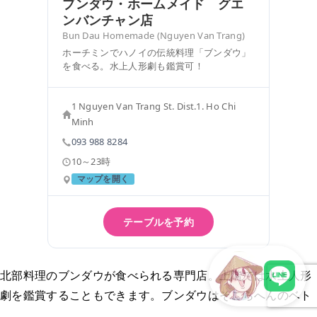
ブンダウ・ホームメイド グエ
ンバンチャン店
Bun Dau Homemade (Nguyen Van Trang)
ホーチミンでハノイの伝統料理「ブンダウ」
を食べる。水上人形劇も鑑賞可！
1 Nguyen Van Trang St. Dist.1. Ho Chi
Minh
093 988 8284
10～23時
マップを開く
テーブルを予約
北部料理のブンダウが食べられる専門店。上階では水上人形
劇を鑑賞することもできます。ブンダウはそこらへんのベト
LINEで現地スタッフに相談
ナム料理レストランでは食べられないので貴重。