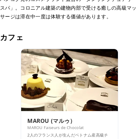
スパ」。コロニアル建築の建物内部で受ける癒しの高級マッ
サージは滞在中一度は体験する価値があります。
カフェ
MAROU (マルゥ）
MAROU Faiseurs de Chocolat
2人のフランス人が生んだベトナム産高級チ