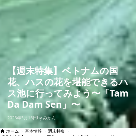
【週末特集】ベトナムの国
花、ハスの花を堪能できるハ
ス池に行ってみよう〜「Tam
Da Dam Sen」〜
2023年5月16日
by みかん
ホーム
›
基本情報
›
週末特集
›