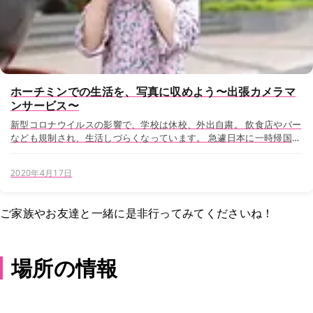
ホーチミンでの生活を、写真に収めよう〜出張カメラマ
ンサービス〜
新型コロナウイルスの影響で、学校は休校、外出自粛。 飲食店やバー
なども規制され、生活しづらくなっています。 急遽日本に一時帰国す
る方や、任期の関係で本帰国をはやめている人もいるようです。 せっ
かくのホーチミンでの生活を思い出として残し...
2020年4月17日
ご家族やお友達と一緒に是非行ってみてくださいね！
場所の情報