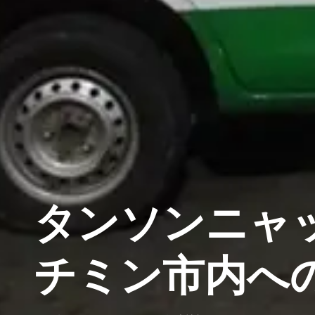
タンソンニャ
チミン市内へ