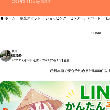
2023年5月15日
by 渋澤怜
ホーム
›
観光スポット
›
ショッピング・センター、デパート
›
社
SHARE
執筆
渋澤怜
2021年7月14日 公開
・
2023年5月15日 更新
日本語で安心予約
累計5,000件