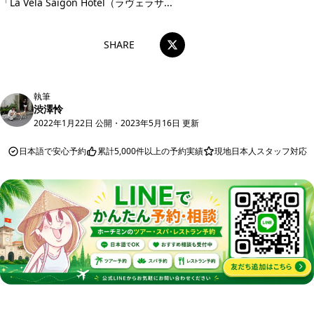
「La Vela Saigon Hotel（ラヴェラサ...
SHARE
執筆
渋澤怜
2022年1月22日 公開
・
2023年5月16日 更新
日本語で安心予約
累計5,000件以上の予約実績
現地日本人スタッフ対応