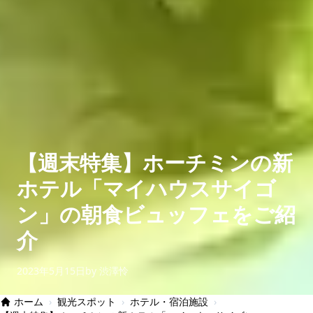
【週末特集】ホーチミンの新
ホテル「マイハウスサイゴ
ン」の朝食ビュッフェをご紹
介
2023年5月15日
by 渋澤怜
ホーム
›
観光スポット
›
ホテル・宿泊施設
›