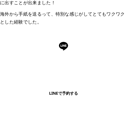
に出すことが出来ました！
海外から手紙を送るって、特別な感じがしてとてもワクワク
とした経験でした。
LINEで予約・相談できます
日本語OK・電話不要・友だち追加無料。記事を読ん
で気になったお店もこのまま予約できます。
LINEで予約する
明朗会計・日本語完結・現地スタッフが予約までフォロー