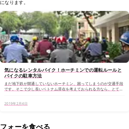
になります。
気になるレンタルバイク！ホーチミンでの運転ルールと
バイクの駐車方法
まだ地下鉄が開通していないホーチミン、困ってしまうのが交通手段
です。そこで少し長いベトナム滞在を考えておられる方なら、とても
自由が効くバイクのレンタルを考えるかもしれません。 この記事で
は、ホーチミンでのバイク利用や駐車の方法...
2019年2月4日
フォーを食べる