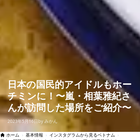
日本の国民的アイドルもホー
チミンに！〜嵐・相葉雅紀さ
んが訪問した場所をご紹介〜
2023年5月16日
by みかん
ホーム
›
基本情報
›
インスタグラムから見るベトナム
›