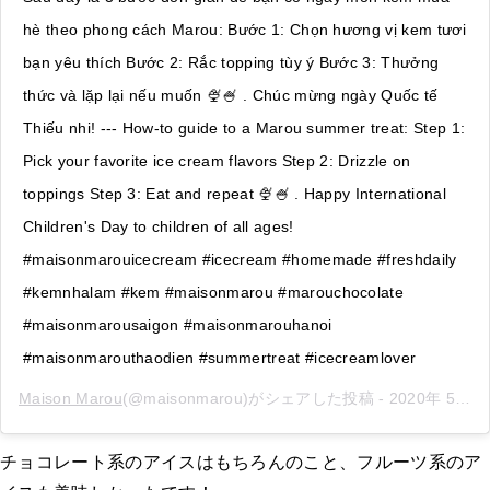
hè theo phong cách Marou: Bước 1: Chọn hương vị kem tươi
bạn yêu thích Bước 2: Rắc topping tùy ý Bước 3: Thưởng
thức và lặp lại nếu muốn 🍨🍧 . Chúc mừng ngày Quốc tế
Thiếu nhi! --- How-to guide to a Marou summer treat: Step 1:
Pick your favorite ice cream flavors Step 2: Drizzle on
toppings Step 3: Eat and repeat 🍨🍧 . Happy International
Children's Day to children of all ages!
#maisonmarouicecream #icecream #homemade #freshdaily
#kemnhalam #kem #maisonmarou #marouchocolate
#maisonmarousaigon #maisonmarouhanoi
#maisonmarouthaodien #summertreat #icecreamlover
Maison Marou
(@maisonmarou)がシェアした投稿 -
2020年 5月月31日午後9時35分PDT
チョコレート系のアイスはもちろんのこと、フルーツ系のア