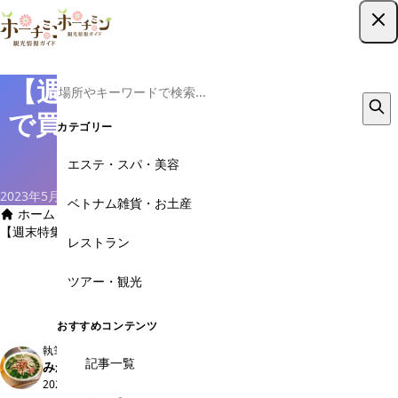
ツアー予約はこちら
【週末特集】タオディエン地区
で買い物ついでにアイス食べ歩
カテゴリー
き
エステ・スパ・美容
2023年5月16日
by みかん
ベトナム雑貨・お土産
ホーム
›
基本情報
›
インスタグラムから見るベトナム
›
【週末特集】タオディエン地区で買い物ついでにアイス食べ歩き
レストラン
ツアー・観光
SHARE
おすすめコンテンツ
執筆
記事一覧
みかん
2020年10月2日 公開
・
2023年5月16日 更新