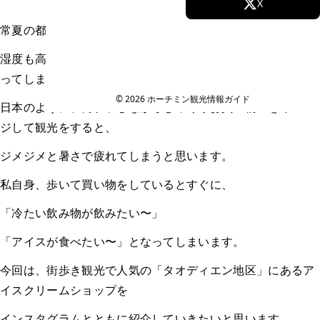
Facebook
X
常夏の都市、ベトナム・ホーチミン。
Instagram
TikTok
湿度も高く気温も高いので、歩いて観光をすると汗だくにな
YouTube
ってしまいます。
© 2026 ホーチミン観光情報ガイド
日本のように、街ブラしながらじっくりお買い物！をイメー
ジして観光をすると、
ジメジメと暑さで疲れてしまうと思います。
私自身、歩いて買い物をしているとすぐに、
「冷たい飲み物が飲みたい〜」
「アイスが食べたい〜」となってしまいます。
今回は、街歩き観光で人気の「タオディエン地区」にあるア
イスクリームショップを
インスタグラムとともに紹介していきたいと思います。