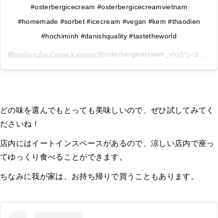
#osterbergicecream #osterbergicecreamvietnam
#homemade #sorbet #icecream #vegan #kem #thaodien
#hochiminh #danishquality #tastetheworld
Ø𝑠𝑡𝑒𝑟𝑏𝑒𝑟𝑔 𝐼𝑐𝑒 𝐶𝑟𝑒𝑎𝑚 𝑉𝑖𝑒𝑡𝑛𝑎𝑚
(@osterbergicecream_vn)がシェアした投稿 -
どの味を選んでもとっても美味しいので、ぜひ試してみてく
ださいね！
店内にはイートインスペースがあるので、涼しい店内で座っ
てゆっくり食べることができます。
ちなみに我が家は、お持ち帰りで買うこともあります。