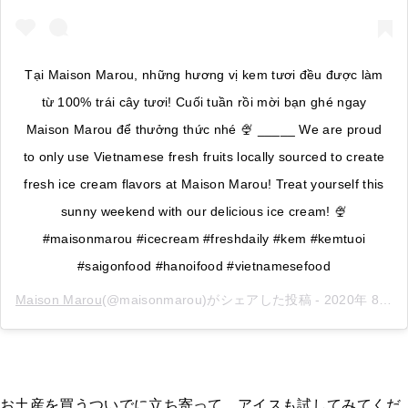
Tại Maison Marou, những hương vị kem tươi đều được làm
từ 100% trái cây tươi! Cuối tuần rồi mời bạn ghé ngay
Maison Marou để thưởng thức nhé 🍨 _____ We are proud
to only use Vietnamese fresh fruits locally sourced to create
fresh ice cream flavors at Maison Marou! Treat yourself this
sunny weekend with our delicious ice cream! 🍨
#maisonmarou #icecream #freshdaily #kem #kemtuoi
#saigonfood #hanoifood #vietnamesefood
Maison Marou
(@maisonmarou)がシェアした投稿 -
2020年 8月月23日午前2時07分PDT
お土産を買うついでに立ち寄って、アイスも試してみてくだ