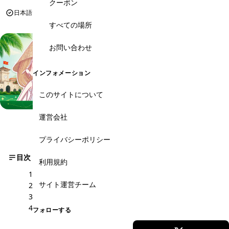
クーポン
日本語で安心予約
累計5,000件以上の予約実績
現地日本人スタッフ対応
すべての場所
お問い合わせ
インフォメーション
このサイトについて
運営会社
プライバシーポリシー
目次
利用規約
osterbarg
サイト運営チーム
Maison Marou Thao Dien
RALF'S ARTISAN GERATO
お店の情報
フォローする