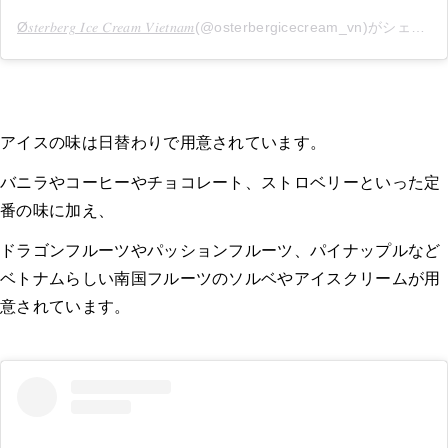
Ø𝑠𝑡𝑒𝑟𝑏𝑒𝑟𝑔 𝐼𝑐𝑒 𝐶𝑟𝑒𝑎𝑚 𝑉𝑖𝑒𝑡𝑛𝑎𝑚
(@osterbergicecream_vn)がシェアした投稿 -
アイスの味は日替わりで用意されています。
バニラやコーヒーやチョコレート、ストロベリーといった定
番の味に加え、
ドラゴンフルーツやパッションフルーツ、パイナップルなど
ベトナムらしい南国フルーツのソルベやアイスクリームが用
意されています。