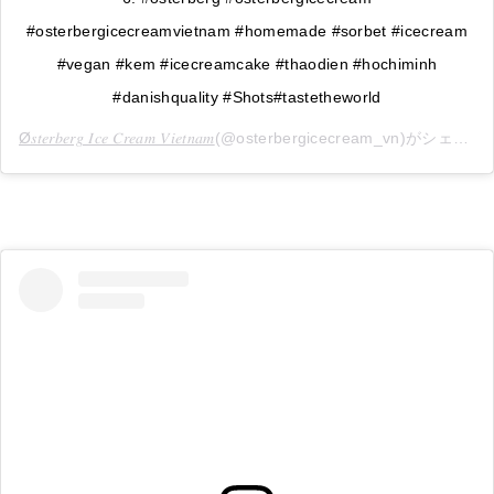
#osterbergicecreamvietnam #homemade #sorbet #icecream
#vegan #kem #icecreamcake #thaodien #hochiminh
#danishquality #Shots#tastetheworld
Ø𝑠𝑡𝑒𝑟𝑏𝑒𝑟𝑔 𝐼𝑐𝑒 𝐶𝑟𝑒𝑎𝑚 𝑉𝑖𝑒𝑡𝑛𝑎𝑚
(@osterbergicecream_vn)がシェアした投稿 -