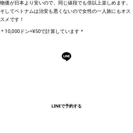
物価が日本より安いので、同じ値段でも倍以上楽しめます。
そしてベトナムは治安も悪くないので女性の一人旅にもオス
スメです！
＊10,000ドン=¥50で計算しています＊
LINEで予約・相談できます
日本語OK・電話不要・友だち追加無料。記事を読ん
で気になったお店もこのまま予約できます。
LINEで予約する
明朗会計・日本語完結・現地スタッフが予約までフォロー