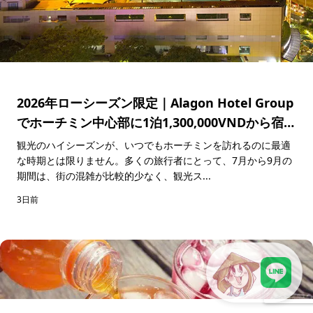
2026年ローシーズン限定｜Alagon Hotel Group
でホーチミン中心部に1泊1,300,000VNDから宿泊
できる特別キャンペーン
観光のハイシーズンが、いつでもホーチミンを訪れるのに最適
な時期とは限りません。多くの旅行者にとって、7月から9月の
期間は、街の混雑が比較的少なく、観光ス...
3日前
LINEで現地スタッフに相談