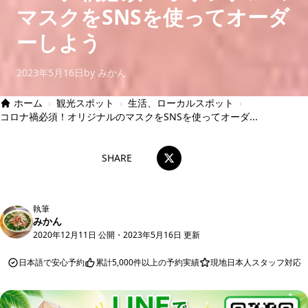
マスクをSNSを使ってオーダ
ーしよう
2023年5月16日
by みかん
ホーム
›
観光スポット
›
生活、ローカルスポット
›
コロナ禍必須！オリジナルのマスクをSNSを使ってオーダ...
SHARE
執筆
みかん
2020年12月11日 公開
・
2023年5月16日 更新
日本語で安心予約
累計5,000件以上の予約実績
現地日本人スタッフ対応