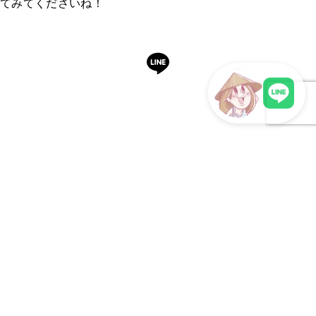
てみてくださいね！
LINEで予約・相談できます
LINEで現地スタッフに相談
日本語OK・電話不要・友だち追加無料。記事を読ん
で気になったお店もこのまま予約できます。
LINEで予約する
明朗会計・日本語完結・現地スタッフが予約までフォロー