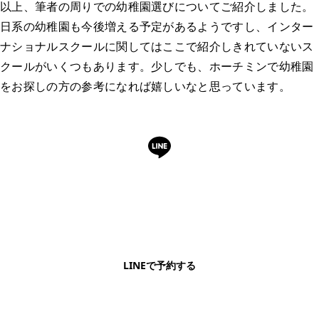
以上、筆者の周りでの幼稚園選びについてご紹介しました。
日系の幼稚園も今後増える予定があるようですし、インター
ナショナルスクールに関してはここで紹介しきれていないス
クールがいくつもあります。少しでも、ホーチミンで幼稚園
をお探しの方の参考になれば嬉しいなと思っています。
LINEで予約・相談できます
日本語OK・電話不要・友だち追加無料。記事を読ん
で気になったお店もこのまま予約できます。
LINEで予約する
明朗会計・日本語完結・現地スタッフが予約までフォロー