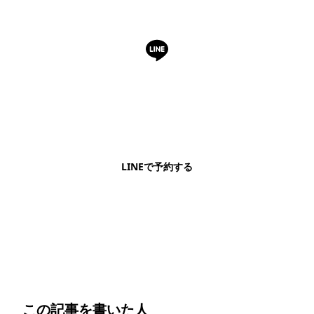
LINEで予約・相談できます
日本語OK・電話不要・友だち追加無料。記事を読ん
で気になったお店もこのまま予約できます。
LINEで予約する
明朗会計・日本語完結・現地スタッフが予約までフォロー
この記事を書いた人