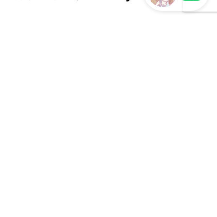
LINEで現地スタッフに相談
2026年ホーチミン 6月の星空と天気情報
2026年ホーチミン 6月の星空と天気情報
6月のホーチミンは雨季。日中はスコールが降る日もあります
が、雨あがりの夕方には、空気が少し澄んで美しい夕焼けが広
がることもあります。 今月は、金星と木星の...
2026年6月8日