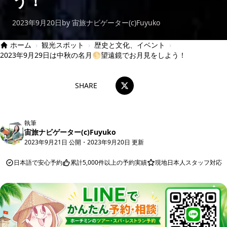
う！
2023年9月20日
by 宙旅ナビゲーター(c)Fuyuko
ホーム
›
観光スポット
›
歴史と文化、イベント
›
2023年9月29日は中秋の名月🌕望遠鏡でお月見をしよう！
SHARE
執筆
宙旅ナビゲーター(c)Fuyuko
2023年9月21日 公開
・
2023年9月20日 更新
日本語で安心予約
累計5,000件以上の予約実績
現地日本人スタッフ対応