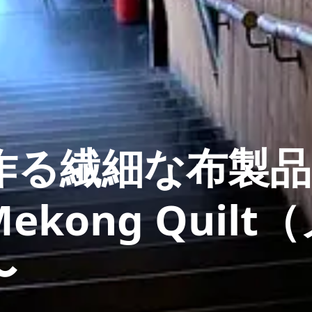
作る繊細な布製品
kong Quilt（
〜