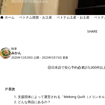
2023年5月15日
by みかん
ホーム
›
ベトナム雑貨・お土産
›
ベトナム土産・お土産
›
ベトナ
SHARE
執筆
みかん
2020年12月29日 公開
・
2023年5月15日 更新
日本語で安心予約
累計5,000件
目次
支援団体によって運営される「Mekong Quilt（メコンキル
どんな商品にあるの？