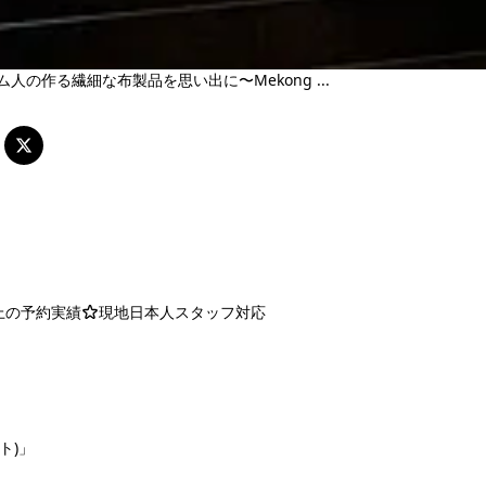
ム人の作る繊細な布製品を思い出に〜Mekong ...
以上の予約実績
現地日本人スタッフ対応
ト)」