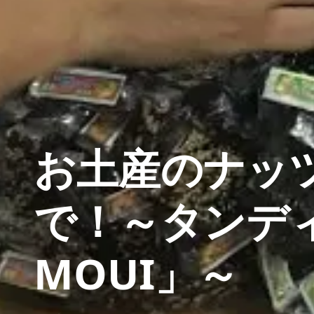
お土産のナッ
で！～タンデ
MOUI」～