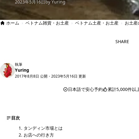
2023年5月16日
by Yuring
ホーム
›
ベトナム雑貨・お土産
›
ベトナム土産・お土産
›
お土産
SHARE
執筆
Yuring
2017年8月8日 公開
・
2023年5月16日 更新
日本語で安心予約
累計5,000件
目次
タンディン市場とは
お店への行き方