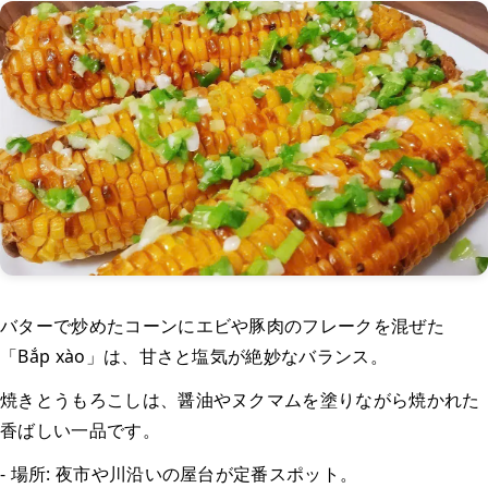
バターで炒めたコーンにエビや豚肉のフレークを混ぜた
「Bắp xào」は、甘さと塩気が絶妙なバランス。
焼きとうもろこしは、醤油やヌクマムを塗りながら焼かれた
香ばしい一品です。
- 場所: 夜市や川沿いの屋台が定番スポット。