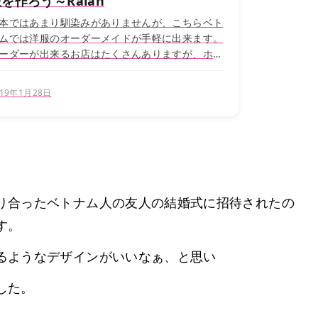
を作ろう～Ralan
本ではあまり馴染みがありませんが、こちらベト
ムでは洋服のオーダーメイドが手軽に出来ます。
ーダーが出来るお店はたくさんありますが、ホー
ミン在住の日本人も多く利用しているこちらのお
店「Ralan (ララン)」をご紹介！ ...
019年1月28日
り合ったベトナム人の友人の結婚式に招待されたの
す。
るようなデザインがいいなぁ、と思い
した。