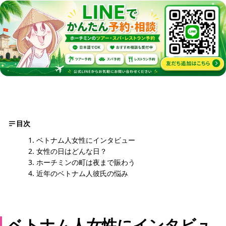
目次
ベトナム人女性にインタビュー
女性の日はどんな日？
ホーチミンの町は夜まで賑わう
近年のベトナム人彼氏の悩み
ベトナム人女性にインタビュ