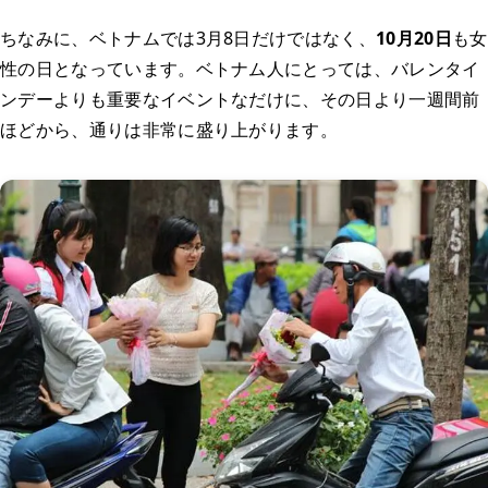
ちなみに、ベトナムでは3月8日だけではなく、
10月20日
も女
性の日となっています。ベトナム人にとっては、バレンタイ
ンデーよりも重要なイベントなだけに、その日より一週間前
ほどから、通りは非常に盛り上がります。