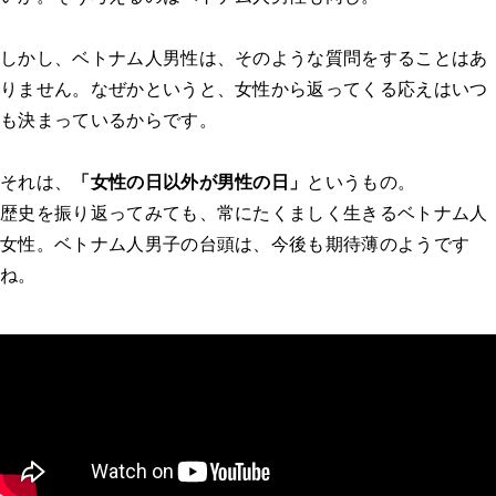
しかし、ベトナム人男性は、そのような質問をすることはあ
りません。なぜかというと、女性から返ってくる応えはいつ
も決まっているからです。
それは、
「女性の日以外が男性の日」
というもの。
歴史を振り返ってみても、常にたくましく生きるベトナム人
女性。ベトナム人男子の台頭は、今後も期待薄のようです
ね。