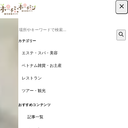
ツアー予約はこちら
カテゴリー
エステ・スパ・美容
ベトナム雑貨・お土産
レストラン
ツアー・観光
おすすめコンテンツ
記事一覧