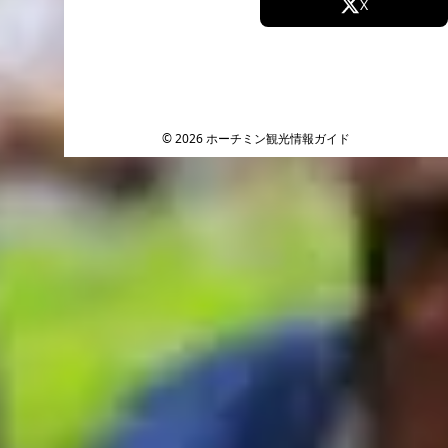
Facebook
X
Instagram
TikTok
YouTube
© 2026 ホーチミン観光情報ガイド