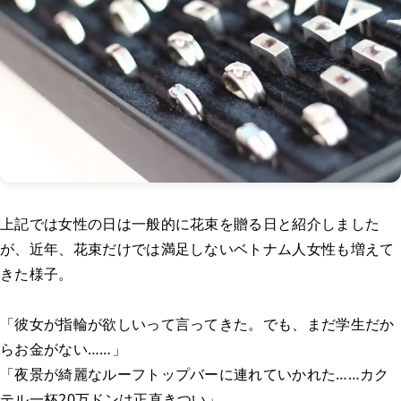
上記では女性の日は一般的に花束を贈る日と紹介しました
が、近年、花束だけでは満足しないベトナム人女性も増えて
きた様子。
「彼女が指輪が欲しいって言ってきた。でも、まだ学生だか
らお金がない……」
「夜景が綺麗なルーフトップバーに連れていかれた……カク
テル一杯20万ドンは正直きつい」