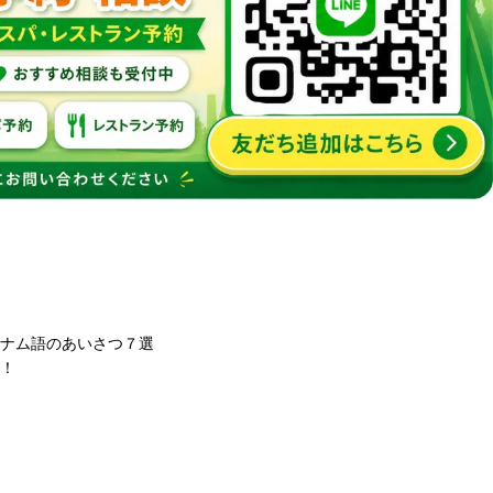
トナム語のあいさつ７選
る！