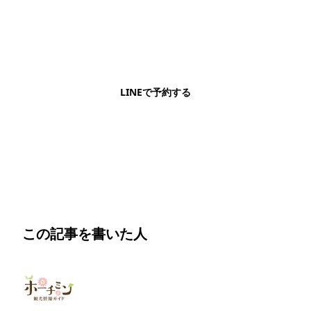
LINEで予約・相談できます
日本語OK・電話不要・友だち追加無料。記事を読ん
で気になったお店もこのまま予約できます。
LINEで予約する
明朗会計・日本語完結・現地スタッフが予約までフォロー
この記事を書いた人