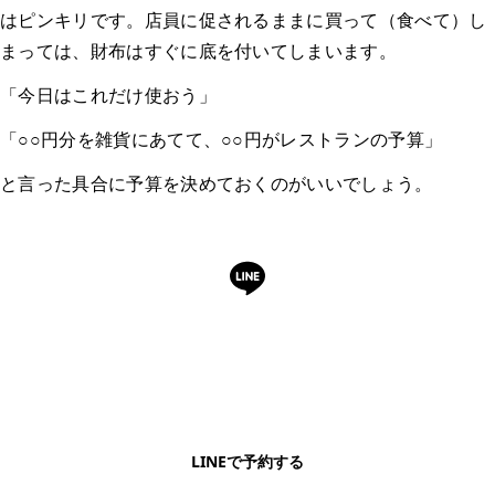
はピンキリです。店員に促されるままに買って（食べて）し
まっては、財布はすぐに底を付いてしまいます。
「今日はこれだけ使おう」
「○○円分を雑貨にあてて、○○円がレストランの予算」
と言った具合に予算を決めておくのがいいでしょう。
LINEで予約・相談できます
日本語OK・電話不要・友だち追加無料。記事を読ん
で気になったお店もこのまま予約できます。
LINEで予約する