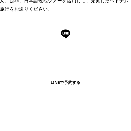
ん。是非、日本語現地ツアーを活用して、充実したベトナム
旅行をお送りください。
LINEで予約・相談できます
日本語OK・電話不要・友だち追加無料。記事を読ん
で気になったお店もこのまま予約できます。
LINEで予約する
明朗会計・日本語完結・現地スタッフが予約までフォロー