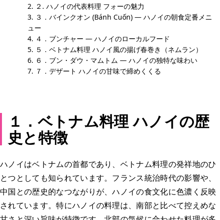
２. ハノイの代表料理 フォーの魅力
３．バインクオン (Bánh Cuốn) — ハノイの朝食定番メニ
ュー
４．ブンチャー — ハノイのローカルフード
５．ベトナム料理 ハノイ風の揚げ春巻き（ネムラン）
６．ブン・ダウ・マムトム — ハノイの独特な味わい
７．デザート ハノイの甘味で締めくくる
１．ベトナム料理 ハノイの歴
史と特徴
ハノイはベトナムの首都であり、ベトナム料理の発祥地のひ
とつとしても知られています。フランス統治時代の影響や、
中国との歴史的なつながりが、ハノイの食文化に色濃く反映
されています。特にハノイの料理は、南部と比べて控えめな
甘さと深い旨味が特徴です。北部の気候に合わせた料理が多