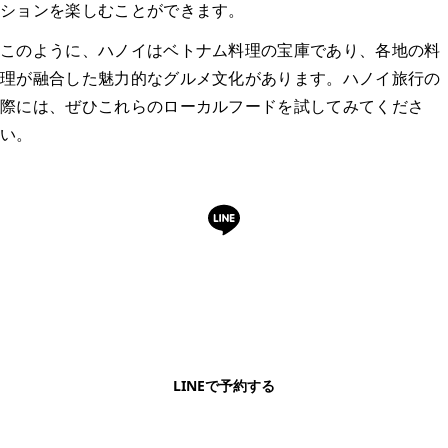
ションを楽しむことができます。
このように、ハノイはベトナム料理の宝庫であり、各地の料
理が融合した魅力的なグルメ文化があります。ハノイ旅行の
際には、ぜひこれらのローカルフードを試してみてくださ
い。
LINEで予約・相談できます
日本語OK・電話不要・友だち追加無料。記事を読ん
で気になったお店もこのまま予約できます。
LINEで予約する
明朗会計・日本語完結・現地スタッフが予約までフォロー