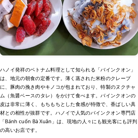
ハノイ発祥のベトナム料理として知られる「バインクオン」
は、地元の朝食の定番です。薄く蒸された米粉のクレープ
に、豚肉の挽き肉やキノコが包まれており、特製のヌクチャ
ム（魚醤ベースのタレ）をかけて食べます。バインクオンの
皮は非常に薄く、もちもちとした食感が特徴で、香ばしい具
材との相性が抜群です。ハノイで人気のバインクオン専門店
「Bánh cuốn Bà Xuân」は、現地の人々にも観光客にも評判
の高いお店です。