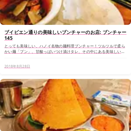
ブイビエン通りの美味しいブンチャーのお店: ブンチャー
145
とっても美味しい、ハノイ名物の麺料理ブンチャー！ツルツルで柔ら
かい麺「ブン」、甘酸っぱいつけ漬けタレ、その中にある美味しい小
さいハンバーグ。一度食べたら虜になってしまう、それがベトナム料
理のブンチャーなのであります！ しかし、ブンチャ...
2018年8月28日