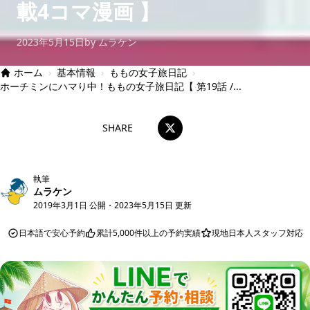
載4コマ漫画 】
2023年5月15日
by ムラケン
ホーム
›
基本情報
›
ももの女子旅日記
›
ホーチミンにハマり中！ももの女子旅日記【 第19話 /...
SHARE
執筆
ムラケン
2019年3月1日 公開
・
2023年5月15日 更新
日本語で安心予約
累計5,000件以上の予約実績
現地日本人スタッフ対応