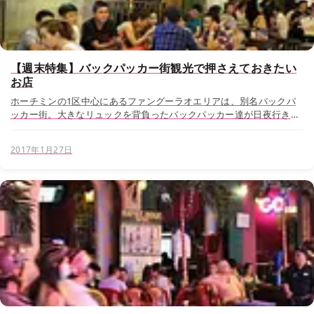
【週末特集】バックパッカー街観光で押さえておきたい
お店
ホーチミンの1区中心にあるファングーラオエリアは、別名バックパ
ッカー街。大きなリュックを背負ったバックパッカー達が日夜行き交
う雑多な町です。そのファングーラオエリアはベンタイン市場からも
徒歩圏内のため、一般の旅行客も気軽に足を運...
2017年1月27日