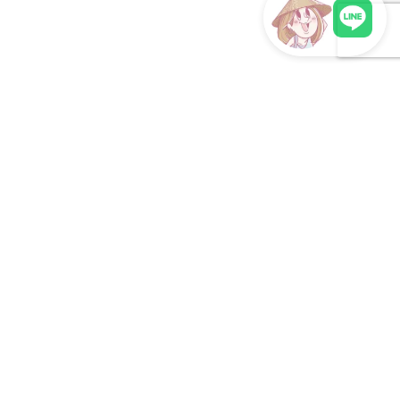
明朗会計・日本語完結・現地スタッフが予約までフォロー
LINEで現地スタッフに相談
この記事を書いた人
ムラケン
ムラケンです！ベトナムはホーチミンに来てまだ1年未満
の、イラストレーターです。ベトナムの日常を認知させるた
め、ベトナムの新たな発見や驚きを日常漫画にしつつ、イラ
スト活動をしています。カフェで黙々と絵を描いている日本
人がいたら、多分それはぼくです。