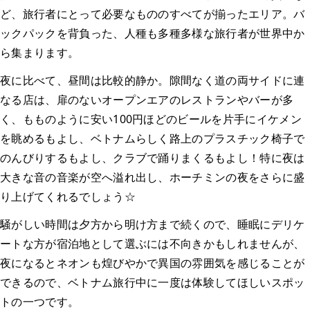
ど、旅行者にとって必要なもののすべてが揃ったエリア。バ
ックパックを背負った、人種も多種多様な旅行者が世界中か
ら集まります。
夜に比べて、昼間は比較的静か。隙間なく道の両サイドに連
なる店は、扉のないオープンエアのレストランやバーが多
く、もものように安い100円ほどのビールを片手にイケメン
を眺めるもよし、ベトナムらしく路上のプラスチック椅子で
のんびりするもよし、クラブで踊りまくるもよし！特に夜は
大きな音の音楽が空へ溢れ出し、ホーチミンの夜をさらに盛
り上げてくれるでしょう☆
騒がしい時間は夕方から明け方まで続くので、睡眠にデリケ
ートな方が宿泊地として選ぶには不向きかもしれませんが、
夜になるとネオンも煌びやかで異国の雰囲気を感じることが
できるので、ベトナム旅行中に一度は体験してほしいスポッ
トの一つです。