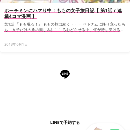
ホーチミンにハマり中！ももの女子旅日記【 第1話 / 連
載4コマ漫画 】
第1話 『もも現る！』 ももの旅は続く・・・ ベトナムに降り立ったも
も、女子だけの旅の楽しみにこころおどらせる中、何が待ち受けるの
か。 ホーチミンにハマったももの女子旅物語が、ここからスタートし
ます。 ももがお...
2018年6月1日
LINEで予約・相談できます
日本語OK・電話不要・友だち追加無料。記事を読ん
で気になったお店もこのまま予約できます。
LINEで予約する