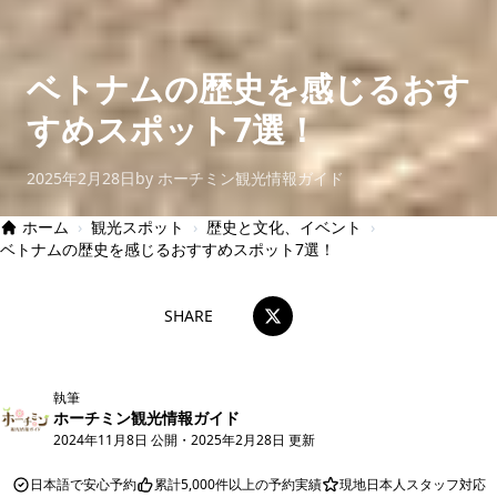
ベトナムの歴史を感じるおす
すめスポット7選！
2025年2月28日
by ホーチミン観光情報ガイド
ホーム
›
観光スポット
›
歴史と文化、イベント
›
ベトナムの歴史を感じるおすすめスポット7選！
SHARE
執筆
ホーチミン観光情報ガイド
2024年11月8日 公開
・
2025年2月28日 更新
日本語で安心予約
累計5,000件以上の予約実績
現地日本人スタッフ対応