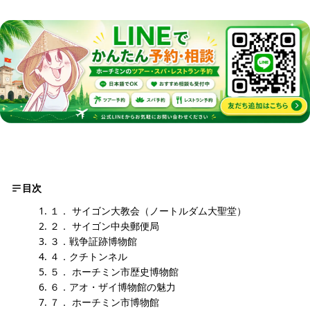
目次
１． サイゴン大教会（ノートルダム大聖堂）
２． サイゴン中央郵便局
３．戦争証跡博物館
４．クチトンネル
５． ホーチミン市歴史博物館
６．アオ・ザイ博物館の魅力
７． ホーチミン市博物館