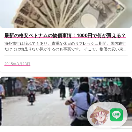
最新の格安ベトナムの物価事情！1000円で何が買える？
海外旅行は憧れでもあり、貴重な休日のリフレッシュ期間。国内旅行
だけでは物足りない気がするのも事実です。 そこで、物価の安い東南
アジアが現在旅行先に人気。ベトナムは「世界でもトップクラスに旅
費が安く」、「世界で最も宿泊費が安い」...
2015年3月23日
LINEで現地スタッフに相談