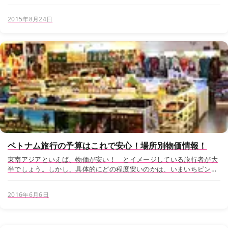
て円安傾向にあり、2015年8月現在で約1ドル=124円。当面は円安基
調が続くと思われます。 しかし、ベト...
2015年8月24日
ベトナム旅行の予算はこれで安心！場所別物価情報！
東南アジアといえば、物価が安い！ とイメージしている旅行者が大
半でしょう。しかし、具体的にどの程度安いのかは、いまいちピンと
きませんね。よく言われているのが「家電は高い」というものです
が、これは「輸入品は高い」に置き換えることが...
2016年6月6日