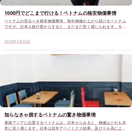
1000円でどこまで行ける！ベトナムの格安物価事情
ベトナムの恐るべき格安物価事情。毎年物価が上がり続けるベトナム
ですが、日本人旅行客からすると、まだまだ安く感じられます。今回
ご紹介するのはベトナムの物価事情の中でも、『移動編』。1000円相
当のベトナムドンを握りしめて、果たして...
2016年5月30日
知らなきゃ損するベトナムの驚き物価事情
東南アジアに位置するベトナムは、日本からみると、物価はどれも非
常に安く感じます。日本は近年アベノミクス効果、及びドル高によっ