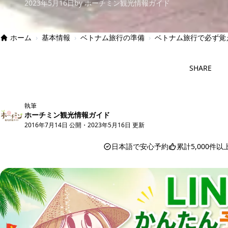
2023年5月16日
by ホーチミン観光情報ガイド
ホーム
›
基本情報
›
ベトナム旅行の準備
›
ベトナム旅行で必ず覚
SHARE
執筆
ホーチミン観光情報ガイド
2016年7月14日 公開
・
2023年5月16日 更新
日本語で安心予約
累計5,000件