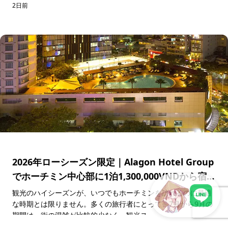
2日前
2026年ローシーズン限定｜Alagon Hotel Group
でホーチミン中心部に1泊1,300,000VNDから宿泊
できる特別キャンペーン
観光のハイシーズンが、いつでもホーチミンを訪れるのに最適
な時期とは限りません。多くの旅行者にとって、7月から9月の
期間は、街の混雑が比較的少なく、観光ス...
LINEで現地スタッフに相談