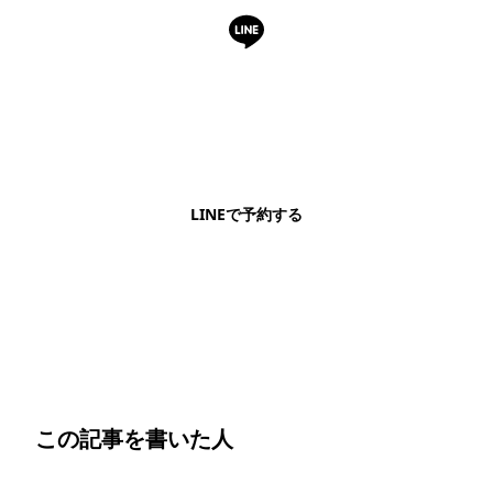
LINEで予約・相談できます
日本語OK・電話不要・友だち追加無料。記事を読ん
で気になったお店もこのまま予約できます。
LINEで予約する
明朗会計・日本語完結・現地スタッフが予約までフォロー
この記事を書いた人