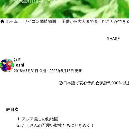
2023年5月16日
by Toshi
ホーム
›
サイゴン動植物園
›
子供から大人まで楽しむことができ
SHARE
執筆
Toshi
2018年5月31日 公開
・
2023年5月16日 更新
日本語で安心予約
累計5,000件
目次
アジア最古の動物園
たくさんの可愛い動物たちにときめく！