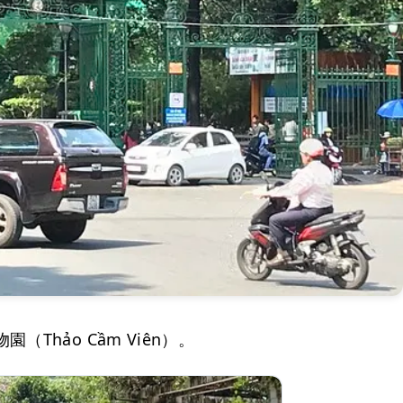
hảo Cầm Viên）。