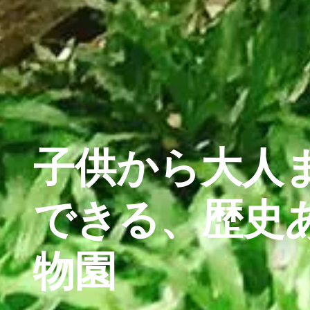
子供から大人
できる、歴史
物園