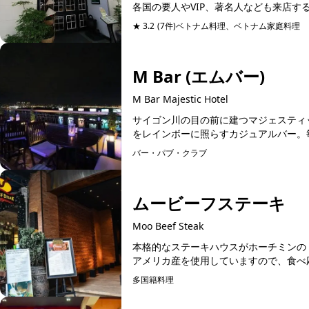
各国の要人やVIP、著名人なども来店す
★ 3.2
(7件)
ベトナム料理、ベトナム家庭料理
予
M Bar (エムバー)
M Bar Majestic Hotel
サイゴン川の目の前に建つマジェスティ
をレインボーに照らすカジュアルバー。毎
バー・パブ・クラブ
予約可能
ムービーフステーキ
Moo Beef Steak
本格的なステーキハウスがホーチミンの
アメリカ産を使用していますので、食べ応
多国籍料理
予約可能