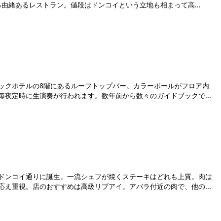
る由緒あるレストラン。値段はドンコイという立地も相まって高...
約可能
ックホテルの8階にあるルーフトップバー。カラーボールがフロア内
夜定時に生演奏が行われます。数年前から数々のガイドブックで...
ドンコイ通りに誕生。一流シェフが焼くステーキはどれも上質。肉は
え重視。店のおすすめは高級リブアイ。アバラ付近の肉で、他の...