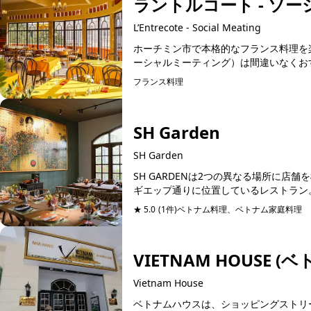
ラントルコート - ソ
L’Entrecote - Social Meating
ホーチミン市で本格的なフランス料理を楽しみたい
フランス料理
予約可能
SH Garden
SH Garden
SH GARDENは2つの異なる場所に
ギエップ通りに位置しているレストラン。
★ 5.0
(1件)
ベトナム料理、ベトナム家庭料理
予
VIETNAM HOUSE (
Vietnam House
ベトナムハウスは、ショッピングストリ