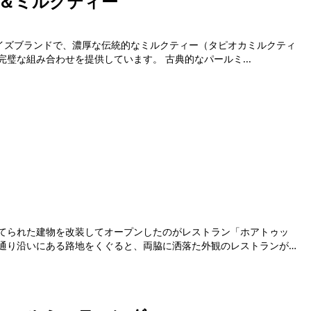
ツ＆ミルクティー
ャイズブランドで、濃厚な伝統的なミルクティー（タピオカミルクティ
ー）と、創造性豊かな台湾式デザートの完璧な組み合わせを提供しています。 古典的なパールミ...
てられた建物を改装してオープンしたのがレストラン「ホアトゥッ
通り沿いにある路地をくぐると、両脇に洒落た外観のレストランが