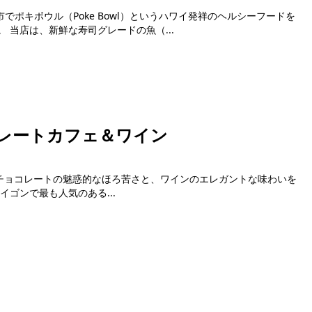
ミン市でポキボウル（Poke Bowl）というハワイ発祥のヘルシーフードを
いち早く広めた先駆的なレストランです。 当店は、新鮮な寿司グレードの魚（...
コレートカフェ＆ワイン
fe Wineは、チョコレートの魅惑的なほろ苦さと、ワインのエレガントな味わいを
る人にとって理想的な場所です。 サイゴンで最も人気のある...