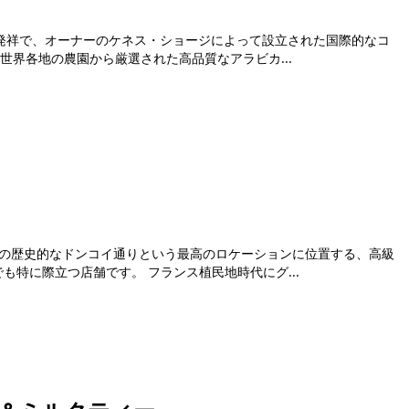
の京都発祥で、オーナーのケネス・ショージによって設立された国際的なコ
このブランドは、世界各地の農園から厳選された高品質なアラビカ...
1区の歴史的なドンコイ通りという最高のロケーションに位置する、高級
カフェレストランチェーンRuNamの中でも特に際立つ店舗です。 フランス植民地時代にグ...