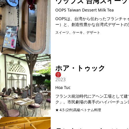
ウップス 台湾スイー
OOPS Taiwan Dessert Milk Tea
OOPSは、台湾から伝わったフランチ
スイーツ、ケーキ、デザート
ホア・トゥック
2023
Hoa Tuc
フランス統治時代にアヘン工場として建
ク」。市民劇場の裏手のハイバーチュン
複...
★ 4.5
(2件)
高級ベトナム料理
予約可能