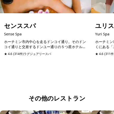
センススパ
ユリ
Sense Spa
Yuri Spa
ホーチミン市内中心を走るドンコイ通り。そのドン
ホーチミン
コイ通りと交差するドンユー通りの５つ星ホテルシ
くにある「
ェラトンホテルと同じ通りに位置するスパマッサー
にリフレッ
★ 4.6
(314件)
ラグジュアリースパ
予約可能
当日予約可
★ 4.6
(311件
ジ店。日本語堪能のスタッフが管理しているので、
ックチブオ
日本人びい...
やショッピ..
その他のレストラン