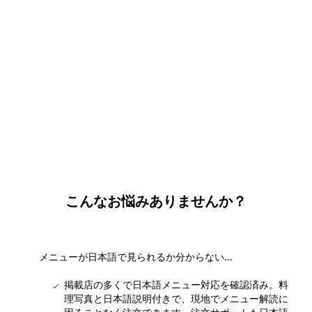
団体・貸切・社員旅行のご相談
社員旅行・研修・インセンティブ・団体貸切のお見積もりを無
料で承ります。ホーチミン現地の専任スタッフが日本語でサポ
ートします。
無料で相談する
こんなお悩みありませんか？
メニューが日本語で見られるか分からない...
掲載店の多くで日本語メニュー対応を確認済み。料
理写真と日本語説明付きで、現地でメニュー解読に