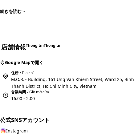
続きを読む
店舗情報
Thông tin
Thông tin
Google Mapで開く
住所
/ Địa chỉ
M.O.R.E Building, 161 Ung Van Khiem Street, Ward 25, Binh
Thanh District, Ho Chi Minh City, Vietnam
営業時間
/ Giờ mở cửa
16:00 - 2:00
公式SNSアカウント
Instagram