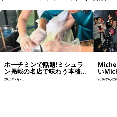
ホーチミンで話題!ミシュラ
Mic
ン掲載の名店で味わう本格バ
いMic
インクオン体験
2026年7月7日
2026年6月2