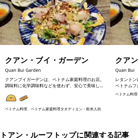
クアン・ブイ・ガーデン
クア
Quan Bui Garden
Quan Bui
クアンブイガーデンは、ベトナム家庭料理のお店。
レタントン
調味料に化学調味料などを使わず、安心で美味しい
ベトナムフ
ベトナム料理が楽しめます。在住日本人が通う人気
料理や揚げ
ベトナム料理
店ですので、初めてのベトナム料理の方にも美味し
広く楽しめ
予約可能
く楽しめる...
の食器...
ベトナム料理、ベトナム家庭料理
タオディエン・欧米人街
予約可能
トアン・ルーフトップに関連する記事