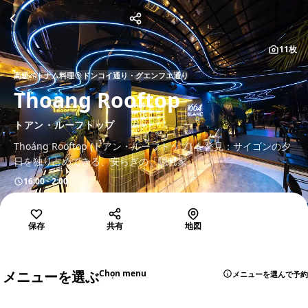
11枚
高級ベトナム料理
ドンコイ通り・グエンフエ通り
Thoang Rooftop
トアン・ルーフトップ
Thoáng Rooftop (トアン・ルーフトップ) を発見：サイゴンの夕
日を独り占めできる、安らぎの「隠れ家」
16:00 - 2:00
保存
共有
地図
メニューを選ぶ
Chọn menu
メニューを選んで予約