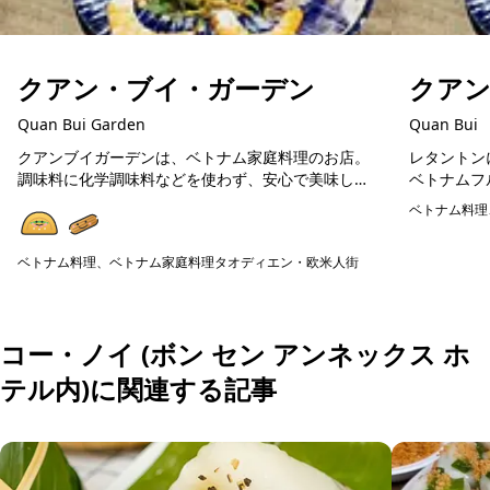
クアン・ブイ・ガーデン
クア
Quan Bui Garden
Quan Bui
クアンブイガーデンは、ベトナム家庭料理のお店。
レタントン
調味料に化学調味料などを使わず、安心で美味しい
ベトナムフ
ベトナム料理が楽しめます。在住日本人が通う人気
料理や揚げ
ベトナム料理
店ですので、初めてのベトナム料理の方にも美味し
広く楽しめ
予約可能
く楽しめる...
の食器...
ベトナム料理、ベトナム家庭料理
タオディエン・欧米人街
予約可能
コー・ノイ (ボン セン アンネックス ホ
テル内)に関連する記事