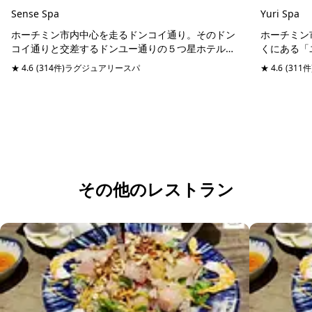
Sense Spa
Yuri Spa
ホーチミン市内中心を走るドンコイ通り。そのドン
ホーチミン
コイ通りと交差するドンユー通りの５つ星ホテルシ
くにある「
ェラトンホテルと同じ通りに位置するスパマッサー
にリフレッ
★ 4.6
(314件)
ラグジュアリースパ
予約可能
当日予約可
★ 4.6
(311件
ジ店。日本語堪能のスタッフが管理しているので、
ックチブオ
日本人びい...
やショッピ..
その他のレストラン