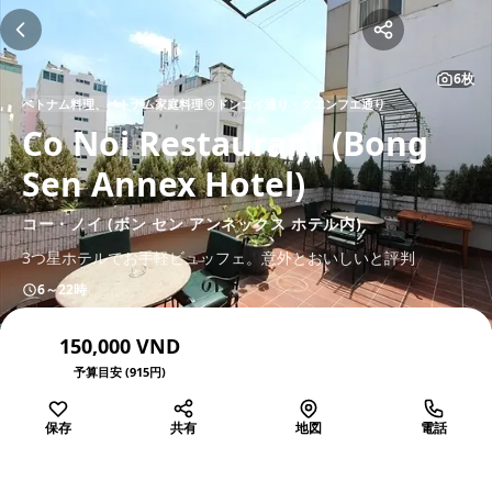
6枚
ベトナム料理、ベトナム家庭料理
ドンコイ通り・グエンフエ通り
Co Noi Restaurant (Bong
Sen Annex Hotel)
コー・ノイ (ボン セン アンネックス ホテル内)
3つ星ホテルでお手軽ビュッフェ。意外とおいしいと評判
6～22時
150,000 VND
予算目安 (915円)
保存
共有
地図
電話