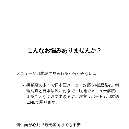
団体・貸切・社員旅行のご相談
社員旅行・研修・インセンティブ・団体貸切のお見積もりを無
料で承ります。ホーチミン現地の専任スタッフが日本語でサポ
ートします。
無料で相談する
こんなお悩みありませんか？
メニューが日本語で見られるか分からない...
掲載店の多くで日本語メニュー対応を確認済み。料
理写真と日本語説明付きで、現地でメニュー解読に
困ることなく注文できます。注文サポートも日本語
LINEで承ります。
衛生面が心配で観光客向けでも不安...