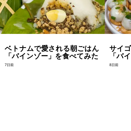
ベトナムで愛される朝ごはん
サイ
「バインゾー」を食べてみた
「バ
てみ
7日前
8日前
ホーチミン観光情報ガイド
ホーチミンのグルメ・スパ・ツアー・ショッピング情報を現地から発
信。口コミや予約も。