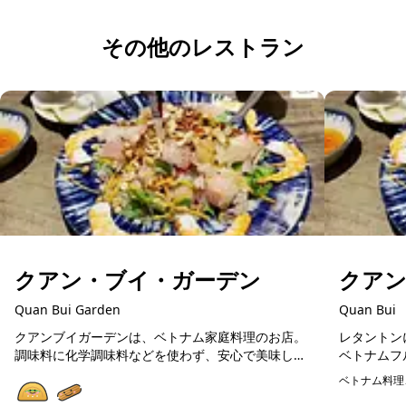
その他のレストラン
クアン・ブイ・ガーデン
クア
Quan Bui Garden
Quan Bui
クアンブイガーデンは、ベトナム家庭料理のお店。
レタントン
調味料に化学調味料などを使わず、安心で美味しい
ベトナムフ
ベトナム料理が楽しめます。在住日本人が通う人気
料理や揚げ
ベトナム料理
店ですので、初めてのベトナム料理の方にも美味し
広く楽しめ
予約可能