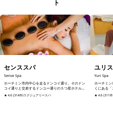
ト
センススパ
ユリ
Sense Spa
Yuri Spa
ホーチミン市内中心を走るドンコイ通り。そのドン
ホーチミン
コイ通りと交差するドンユー通りの５つ星ホテルシ
くにある「
ェラトンホテルと同じ通りに位置するスパマッサー
にリフレッ
★ 4.6
(314件)
ラグジュアリースパ
予約可能
当日予約可
★ 4.6
(311件
ジ店。日本語堪能のスタッフが管理しているので、
ックチブオ
日本人びい...
やショッピ..