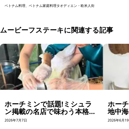
く楽しめる...
の食器...
ベトナム料理、ベトナム家庭料理
タオディエン・欧米人街
予約可能
ムービーフステーキに関連する記事
ホーチミンで話題!ミシュラ
ホー
ン掲載の名店で味わう本格バ
地中海
インクオン体験
コー
2026年7月7日
2026年6月1
ット体