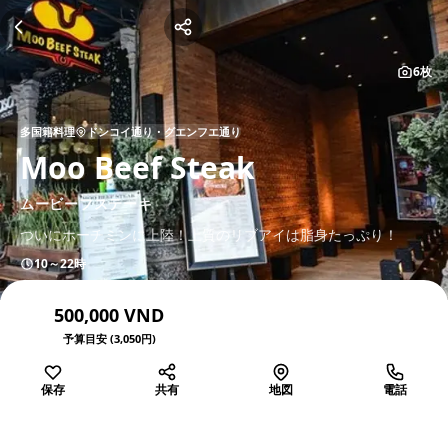
6枚
多国籍料理
ドンコイ通り・グエンフエ通り
Moo Beef Steak
ムービーフステーキ
ついにホーチミンに上陸！上質のリブアイは脂身たっぷり！
10～22時
500,000 VND
予算目安 (3,050円)
保存
共有
地図
電話