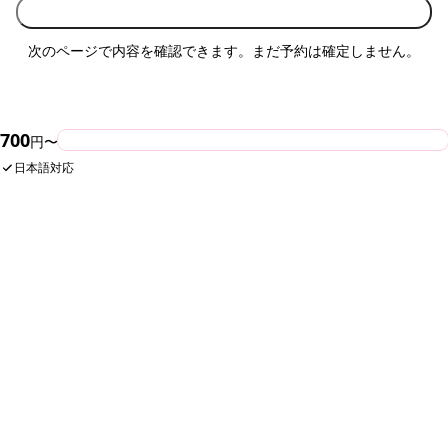
入力内容を確認する
次のページで内容を確認できます。まだ予約は確定しません。
700
今すぐ予約
円〜
SHARE
日本語対応
スター・キッチンの人気メニュー
バインミーラスク (18枚入)