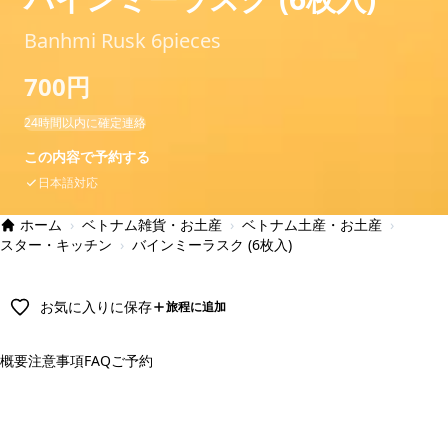
Banhmi Rusk 6pieces
700円
24時間以内に確定連絡
この内容で予約する
日本語対応
ホーム
›
ベトナム雑貨・お土産
›
ベトナム土産・お土産
›
スター・キッチン
›
バインミーラスク (6枚入)
お気に入りに保存
旅程に追加
概要
注意事項
FAQ
ご予約
予約する