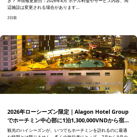
き？ ※情報更新日：2026年8月 ホテル料金やサービス内容、周
辺施設は変更される場合があります...
2日前
2026年ローシーズン限定｜Alagon Hotel Group
でホーチミン中心部に1泊1,300,000VNDから宿泊
できる特別キャンペーン
観光のハイシーズンが、いつでもホーチミンを訪れるのに最適
な時期とは限りません。多くの旅行者にとって、7月から9月の