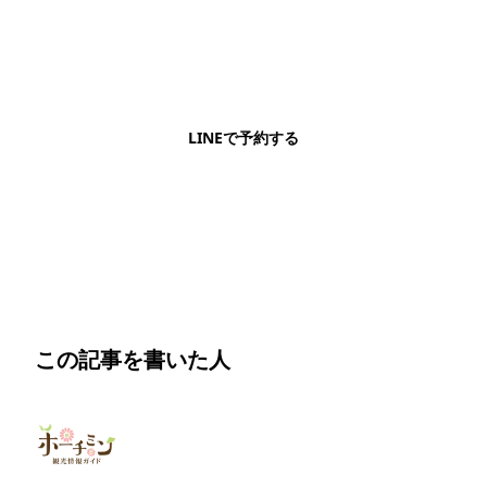
LINEで予約・相談できます
日本語OK・電話不要・友だち追加無料。記事を読ん
で気になったお店もこのまま予約できます。
LINEで予約する
明朗会計・日本語完結・現地スタッフが予約までフォロー
この記事を書いた人