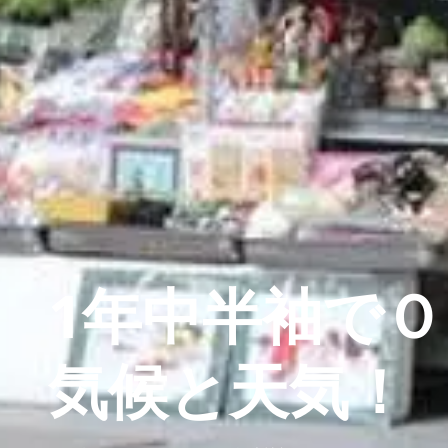
1年中半袖で
気候と天気！