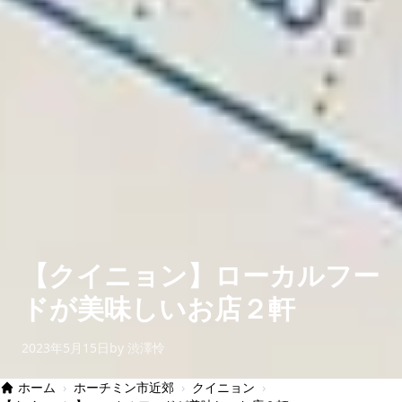
【クイニョン】ローカルフー
ドが美味しいお店２軒
2023年5月15日
by 渋澤怜
ホーム
›
ホーチミン市近郊
›
クイニョン
›